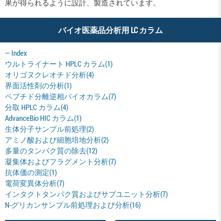
果が得られるように設計、製造されています。
バイオ医薬品分析用 LC カラム
―
Index
ウルトライナート HPLC カラム(1)
オリゴヌクレオチド分析(4)
界面活性剤の分析(1)
ペプチド分離逆相バイオカラム(7)
分取 HPLC カラム(4)
AdvanceBio HIC カラム(1)
生体分子サンプル前処理(2)
アミノ酸および細胞培地分析(2)
多量のタンパク質の除去(12)
凝集体およびフラグメント分析(7)
抗体価の測定(1)
電荷変異体分析(7)
インタクトタンパク質およびサブユニット分析(7)
N-グリカンサンプル前処理および分析(16)