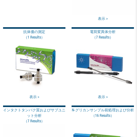
表示 >
抗体価の測定
電荷変異体分析
（1 Results）
（7 Results）
表示 >
表示 >
インタクトタンパク質およびサブユニ
N-グリカンサンプル前処理および分析
ット分析
（16 Results）
（7 Results）