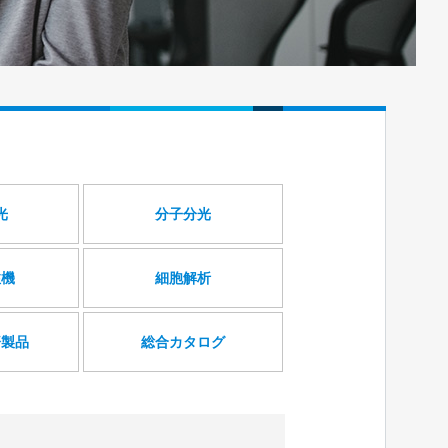
光
分子分光
注機
細胞解析
済製品
総合カタログ