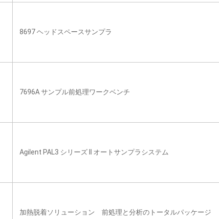
8697 ヘッドスペースサンプラ
7696A サンプル前処理ワークベンチ
Agilent PAL3 シリーズ II オートサンプラシステム
加熱脱着ソリューション 前処理と分析のトータルパッケージ