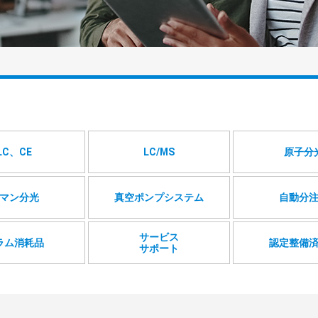
LC、CE
LC/MS
原子分
マン分光
真空ポンプシステム
自動分
サービス
ラム消耗品
認定整備
サポート