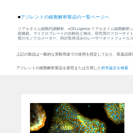
■
アジレントの細胞解析製品の一覧ページへ
リアルタイム細胞代謝解析、xCELLigence リアルタイム細胞
顕微鏡、マイクロプレートの自動化と検出、研究用のフローサイ
変のモノクロメーター、特許取得済みのレーザーオートフォーカ
上記の製品は一般的な実験用途での使用を想定しており、医薬品医
アジレントの細胞解析製品を参照または引用した
科学論文を検索