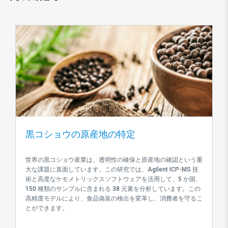
黒コショウの原産地の特定
世界の黒コショウ産業は、透明性の確保と原産地の確認という重
大な課題に直面しています。この研究では、Agilent ICP-MS 技
術と高度なケモメトリックスソフトウェアを活用して、5 か国、
150 種類のサンプルに含まれる 38 元素を分析しています。この
高精度モデルにより、食品偽装の検出を変革し、消費者を守るこ
とができます。