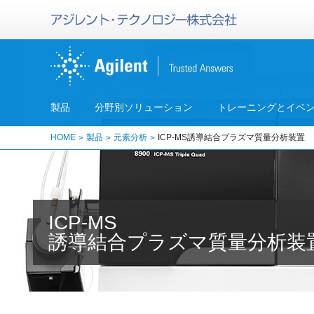
製品
分野別ソリューション
トレーニングとイベ
HOME
製品
元素分析
ICP-MS誘導結合プラズマ質量分析装置
ICP-MS
誘導結合プラズマ質量分析装