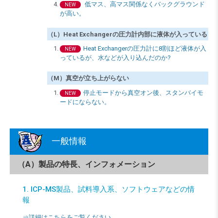
低マス、高マス関係なくバックグラウンド
NEW
が高い。
（L）Heat Exchangerの圧力計内部に液体が入っている
Heat Exchangerの圧力計に8割ほど液体が入
NEW
っているが、水などが入り込んだのか?
（M）真空が立ち上がらない
停止モードから真空オン後、スタンバイモ
NEW
ードにならない。
一般情報
（A）製品の特長、インフォメーション
1. ICP-MS製品、試料導入系、ソフトウェアなどの情
報
⇒詳細はこちらをご覧ください。