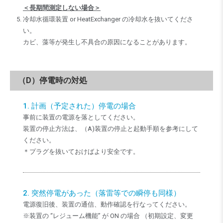
＜長期間測定しない場合＞
冷却水循環装置 or HeatExchanger の冷却水を抜いてくださ
い。
カビ、藻等が発生し不具合の原因になることがあります。
（D）停電時の対処
1. 計画（予定された）停電の場合
事前に装置の電源を落としてください。
装置の停止方法は、（A)装置の停止と起動手順を参考にして
ください。
＊プラグを抜いておけばより安全です。
2. 突然停電があった（落雷等での瞬停も同様）
電源復旧後、装置の通信、動作確認を行なってください。
※装置の “レジューム機能” が ON の場合 （初期設定、変更