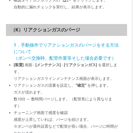
確認ダイアログボックスの
“はい”
をクリックします。
自動的に漏れチェックを実行し、結果が表示します。
（K）リアクションガスのパージ
1．手動操作でリアクションガスのパージをする方法
について
（ボンベ交換時、配管作業等そした場合必要です）
[装置]
画面 -
[メンテナンス]
-
[リアクションガス]
を選択しま
す。
リアクションガスラインメンテナンス画面が表示します。
リアクションガスの流量を設定し、
“確定”
を押します。
ガスが流れます。
数10分 ～ 数時間パージします。（配管長により異なりま
す）
チューニング画面で感度を確認
感度が上昇していれば、パージを続けます。
※ボンベが屋外設置などで配管が長い場合、パージに時間が