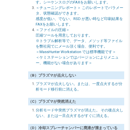
す。シーケンスログのFAXをお願いします。
＜チューニングレポート＞ このレポートでパラメー
タ、状態確認ができます。
感度が低い、でない、RSD が悪い時など印刷結果を
FAXをお願いします。
＜ファイルの圧縮＞
圧縮ツールを用意しております。
※トラブル解析等で、データ、メソッド等ファイル
を弊社宛てにメール頂く場合、便利です。
＜MassHunter Workstation では標準機能です＞
＜ケミステーションではバージョンによりメニュ
ー、機能がない場合があります＞
（B）プラズマが点火しない
プラズマが点火しない。または、一度点火するが分
析モード移行前に消える。
（C）プラズマが突然消えた
分析モード中突然プラズマが消えた。 その後点火し
ない、または一旦点火するがすぐに消える。
（D）冷却スプレーチャンバーに廃液が溜まっている