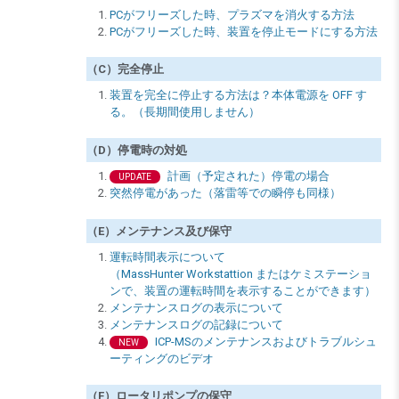
PCがフリーズした時、プラズマを消火する方法
PCがフリーズした時、装置を停止モードにする方法
（C）完全停止
装置を完全に停止する方法は？本体電源を OFF す
る。（長期間使用しません）
（D）停電時の対処
計画（予定された）停電の場合
UPDATE
突然停電があった（落雷等での瞬停も同様）
（E）メンテナンス及び保守
運転時間表示について
（MassHunter Workstattion またはケミステーショ
ンで、装置の運転時間を表示することができます）
メンテナンスログの表示について
メンテナンスログの記録について
ICP-MSのメンテナンスおよびトラブルシュ
NEW
ーティングのビデオ
（F）ロータリポンプの保守