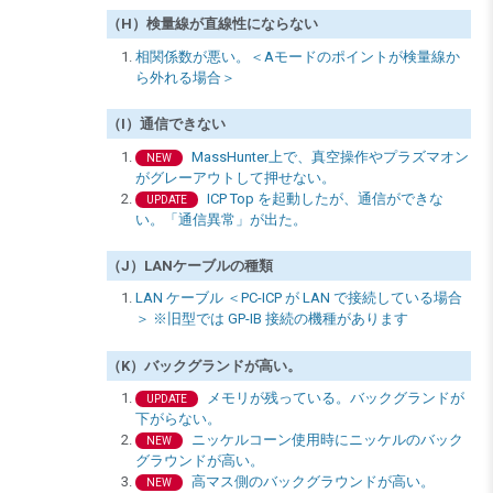
（H）検量線が直線性にならない
相関係数が悪い。＜Aモードのポイントが検量線か
ら外れる場合＞
（I）通信できない
MassHunter上で、真空操作やプラズマオン
NEW
がグレーアウトして押せない。
ICP Top を起動したが、通信ができな
UPDATE
い。「通信異常」が出た。
（J）LANケーブルの種類
LAN ケーブル ＜PC-ICP が LAN で接続している場合
＞ ※旧型では GP-IB 接続の機種があります
（K）バックグランドが高い。
メモリが残っている。バックグランドが
UPDATE
下がらない。
ニッケルコーン使用時にニッケルのバック
NEW
グラウンドが高い。
高マス側のバックグラウンドが高い。
NEW