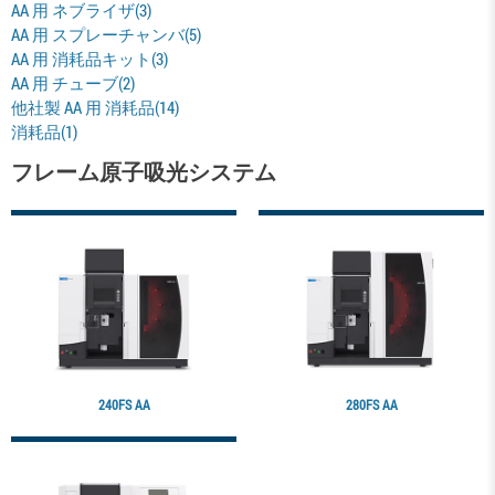
AA 用 ネブライザ(3)
AA 用 スプレーチャンバ(5)
AA 用 消耗品キット(3)
AA 用 チューブ(2)
他社製 AA 用 消耗品(14)
消耗品(1)
フレーム原子吸光システム
240FS AA
280FS AA