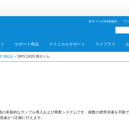
本サイトの利用規約
ア
ント
サポート商品
テクニカルサポート
ライブラリ
用 消耗品
SIPS 10/20 用ボトル
光分析用の革新的なサンプル導入および希釈システムです。複数の標準溶液を手動
迅速かつ正確に行えます。