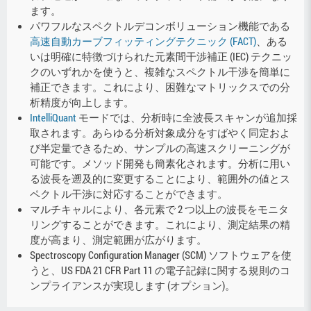
ます。
パワフルなスペクトルデコンボリューション機能である
高速自動カーブフィッティングテクニック (FACT)
、ある
いは明確に特徴づけられた元素間干渉補正 (IEC) テクニッ
クのいずれかを使うと、複雑なスペクトル干渉を簡単に
補正できます。これにより、困難なマトリックスでの分
析精度が向上します。
IntelliQuant
モードでは、分析時に全波長スキャンが追加採
取されます。あらゆる分析対象成分をすばやく同定およ
び半定量できるため、サンプルの高速スクリーニングが
可能です。メソッド開発も簡素化されます。分析に用い
る波長を遡及的に変更することにより、範囲外の値とス
ペクトル干渉に対応することができます。
マルチキャルにより、各元素で 2 つ以上の波長をモニタ
リングすることができます。これにより、測定結果の精
度が高まり、測定範囲が広がります。
Spectroscopy Configuration Manager (SCM) ソフトウェアを使
うと、US FDA 21 CFR Part 11 の電子記録に関する規則のコ
ンプライアンスが実現します (オプション)。