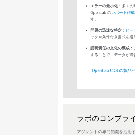
エラーの最小化：
多くの
OpenLab の
レポート作成
す。
問題の迅速な特定：
ピー
ックや条件付き書式を適
説明責任の文化の醸成：
することで、データが適
OpenLab CDS の製
ラボのコンプラ
アジレントの専門知識を活用する