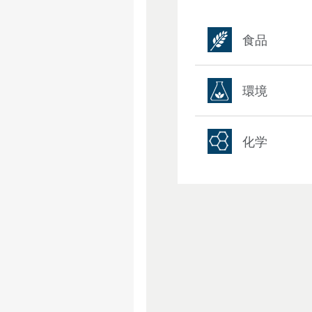
食品
環境
化学