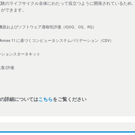
試験のライフサイクル全体にわたって役立つように開発されているため
とができます。
に基づく機器およびソフトウェア適格性評価（IQOQ、OQ、RQ）
t 11、Annex 11 に基づくコンピュータシステムバリデーション（CSV）
デーションスタータキット
査/評価
の詳細については
こちら
をご覧ください