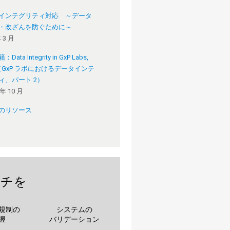
インテグリティ対応 ～データ
・改ざんを防ぐために～
年 3 月
ata Integrity in GxP Labs,
 2（GxP ラボにおけるデータインテ
ィ、パート 2）
年 10 月
のリソース
ーチを
規制の
システムの
握
バリデーション