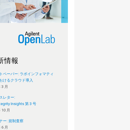
新情報
トペーパー: ラボインフォマティ
おけるクラウド導入
年 3 月
スレター:
tegrity Insights 第 3 号
年 10 月
ナー: 規制査察
年 6 月