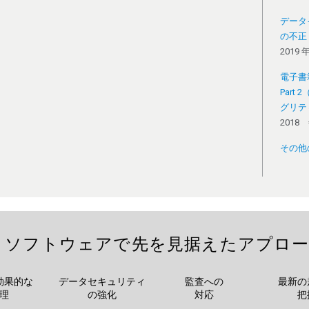
データ
の不正
2019 
電子書籍：D
Part
グリテ
2018 
その他
penLab ソフトウェアで先を見据えたアプロ
効果的な
データセキュリティ
監査への
最新の
理
の強化
対応
把