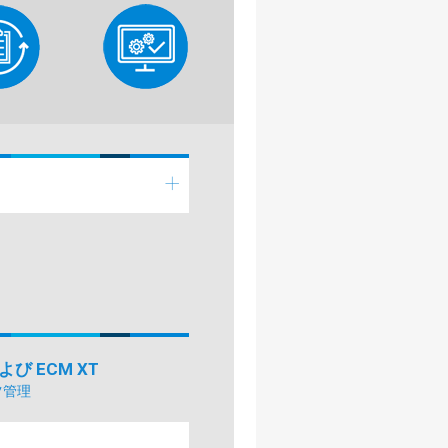
および ECM XT
ツ管理