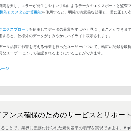
時間を要し、エラーが発生しやすい手動によるデータのエクスポートと監査
機能とカスタム計算機能
を使用すると、明確で有意義な結果と、常に正しい
クエクスプローラ
を使用してデータの異常をすばやく見つけることができま
用すると、仕様外のデータがすみやかにハイライト表示されます。
データ品質に影響を与える作業を行ったユーザーについて、幅広い記録を取
切なユーザーによって確認されるようにすることができます。
品ページ
イアンス確保のためのサービスとサポー
ことで、業界に義務付けられた規制基準の順守を実現できます。Agilent 