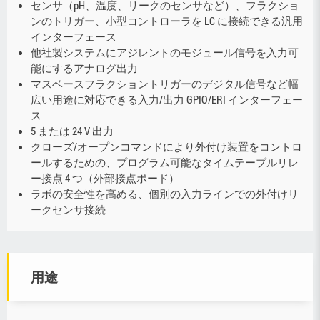
センサ（pH、温度、リークのセンサなど）、フラクショ
ンのトリガー、小型コントローラを LC に接続できる汎用
インターフェース
他社製システムにアジレントのモジュール信号を入力可
能にするアナログ出力
マスベースフラクショントリガーのデジタル信号など幅
広い用途に対応できる入力/出力 GPIO/ERI インターフェー
ス
5 または 24 V 出力
クローズ/オープンコマンドにより外付け装置をコントロ
ールするための、プログラム可能なタイムテーブルリレ
ー接点 4 つ（外部接点ボード）
ラボの安全性を高める、個別の入力ラインでの外付けリ
ークセンサ接続
用途