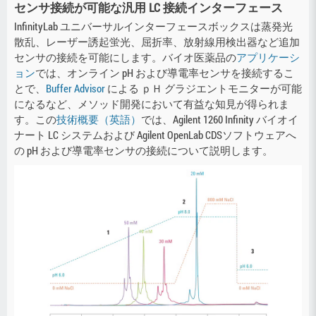
センサ接続が可能な汎用 LC 接続インターフェース
InfinityLab ユニバーサルインターフェースボックスは蒸発光
散乱、レーザー誘起蛍光、屈折率、放射線用検出器など追加
センサの接続を可能にします。バイオ医薬品の
アプリケーシ
ョン
では、オンライン pH および導電率センサを接続するこ
とで、
Buffer Advisor
による ｐＨ グラジエントモニターが可能
になるなど、メソッド開発において有益な知見が得られま
す。この
技術概要（英語）
では、Agilent 1260 Infinity バイオイ
ナート LC システムおよび Agilent OpenLab CDSソフトウェアへ
の pH および導電率センサの接続について説明します。