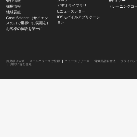
会社情報
Eセミナー
ビデオライブラリ
採用情報
トレーニングコ
Eニュースレター
地域貢献
IOSモバイルアプリケーシ
Great Science（サイエン
ョン
スの力で世界中に笑顔を）
お客様の体験を第一に
お見積り依頼
メールニュースご登録
ニュースリリース
電気用品安全法
プライバシ
お問い合わせ先