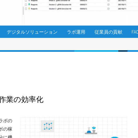
デジタルソリューション
ラボ運用
従業員の貢献
FA
作業の効率化
ラボの
ボの稼
分に機