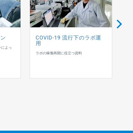
ョン
COVID-19 流行下のラボ運
従
用
ンによっ
ア
ラボの稼働再開に役立つ資料
ニ