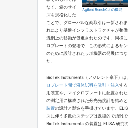
なく、箱のサイ
Agilent BenchCel の機能
ズを規格化した
ことで、グローバルな商取引は一新されま
れにより基盤インフラストラクチャが整備
流網上の移動が促進されたのです。同様に
ロプレートの登場で、この形式によるサン
のために設計されたラボ機器の発展につな
た。
BioTek Instruments（アジレント傘下）は
ロプレート間で液体試料を吸引・注入
する
用装置や、マイクロプレートに配置された
の測定用に構成された分光光度計を始めと
装置
の設計と製造を手掛けています。ELIS
スに伴う多数のステップは反復的で煩雑で
BioTek Instruments の装置は ELISA 