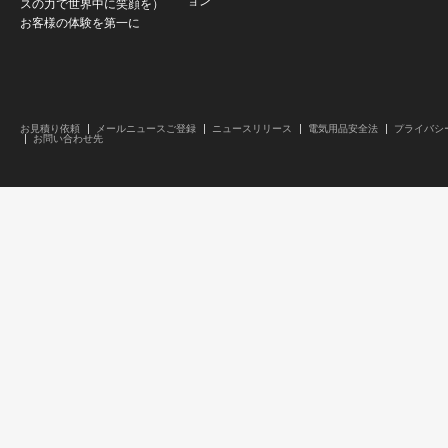
ョン
スの力で世界中に笑顔を）
お客様の体験を第一に
お見積り依頼
メールニュースご登録
ニュースリリース
電気用品安全法
プライバシ
お問い合わせ先