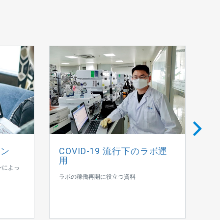
ョン
COVID-19 流行下のラボ運
従
用
ンによっ
ア
ラボの稼働再開に役立つ資料
ニ