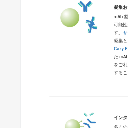
凝集お
mAb
可能性
す。
サ
凝集と
Cary E
た m
をご利
するこ
インタ
多くの