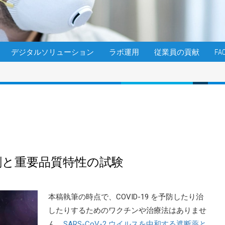
デジタルソリューション
ラボ運用
従業員の貢献
FA
物製剤と重要品質特性の試験
本稿執筆の時点で、COVID-19 を予防したり治
したりするためのワクチンや治療法はありませ
ん。
SARS-CoV-2 ウイルスを中和する遮断薬と