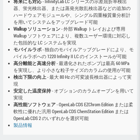
将来にも対応
- InfinityLab LC シリーズの示差屈折率検出
器、蛍光検出器、または蒸発光散乱検出器などの追加の
ハードウェアモジュールや、シングル四重極質量分析計
を用いてシステムをアップグレード可能
Walkup ソリューション
- 外部 Walkup トレイおよび専用
Walkup ソフトウェアにより、複数ユーザー環境に対応し
た包括的な LC システムを実現
モバイルラボ
- 独自のモバイルアップグレードにより、モ
バイルラボへの 1220 Infinity II LC のインストールが可能
高分離能と高速分析
- 最適化されたポンプは最高 60 MPa
を実現し、より小さな粒子サイズのカラムの使用が可能
検出下限の向上
- 最大 80 Hz の可変波長検出器によって実
現
安定した温度保持
- オプションのカラムオーブンを用いて
実現
高性能ソフトウェア
- OpenLab CDS EZChrom Edition または柔
軟性に優れた汎用 OpenLab CDS ChemStation Edition または
OpenLab CDS 2 のいずれかを選択可能
製品情報