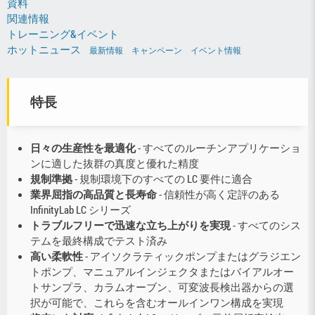
資料
関連情報
トレーニング&イベント
ホットニュース
最新情報
キャンペーン
イベント情報
特長
日々の生産性を最適化
- すべてのルーチンアプリケーショ
ンに適した抜群の真度と優れた精度
規制準拠
- 規制環境下のすべての LC 要件に適合
業界屈指の高品質と長寿命
- 信頼性が高く定評のある
InfinityLab LC シリーズ
トラブルフリーで迅速な立ち上がりを実現
- すべてのシス
テムを最終構成でテスト済み
高い柔軟性
- アイソクラティックポンプまたはグラジエン
トポンプ、マニュアルインジェクタまたはバイアルオー
トサンプラ、カラムオーブン、可変波長検出器からの選
択が可能で、これらを含むオールインワン構成を実現