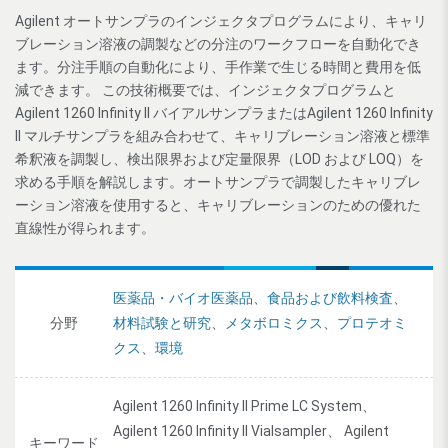
Agilent オートサンプラのインジェクタプログラムにより、キャリ
ブレーション溶液の調製などの分注のワークフローを自動化でき
ます。分注手順の自動化により、手作業で生じる時間と費用を低
減できます。 この技術概要では、インジェクタプログラムと
Agilent 1260 Infinity II バイアルサンプラまたはAgilent 1260 Infinity
II マルチサンプラを組み合わせて、キャリブレーション溶液と標準
希釈液を調製し、検出限界および定量限界（LOD および LOQ）を
求める手順を解説します。オートサンプラで調製したキャリブレ
ーション溶液を使用すると、キャリブレーションのための優れた
直線性が得られます。
医薬品・バイオ医薬品
、
食品および飲料検査
、
分野
材料試験と研究
、
メタボロミクス
、
プロテオミ
クス
、
環境
Agilent 1260 Infinity II Prime LC System、
Agilent 1260 Infinity II Vialsampler、 Agilent
キーワード