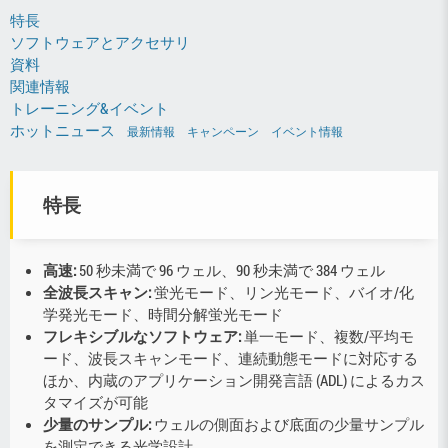
特長
ソフトウェアとアクセサリ
資料
関連情報
トレーニング&イベント
ホットニュース
最新情報
キャンペーン
イベント情報
特長
高速:
50 秒未満で 96 ウェル、90 秒未満で 384 ウェル
全波長スキャン:
蛍光モード、リン光モード、バイオ/化
学発光モード、時間分解蛍光モード
フレキシブルなソフトウェア:
単一モード、複数/平均モ
ード、波長スキャンモード、連続動態モードに対応する
ほか、内蔵のアプリケーション開発言語 (ADL) によるカス
タマイズが可能
少量のサンプル:
ウェルの側面および底面の少量サンプル
を測定できる光学設計