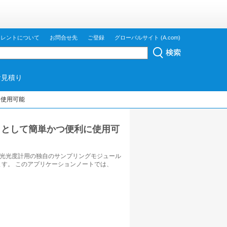
ジレントについて
お問合せ先
ご登録
グローバルサイト (A.com)
お見積り
利に使用可能
の代わりとして簡単かつ便利に使用可
 分光光度計用の独自のサンプリングモジュール
ります。 このアプリケーションノートでは、