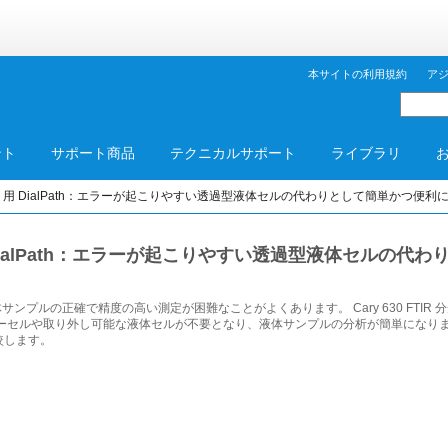
本サイトの利用規約
ア
ント
サポート商品
テクニカルサポート
ライブラリ
FTIR 用 DialPath：エラーが起こりやすい透過型液体セルの代わりとして簡単かつ便
R 用 DialPath：エラーが起こりやすい透過型液体セル
ンプルの正確で精度の高い測定が困難なことがよくあります。 Cary 630 FTIR
来のフローセルや取り外し可能な液体セルが不要となり、液体サンプルの分析が簡単にな
比較します。