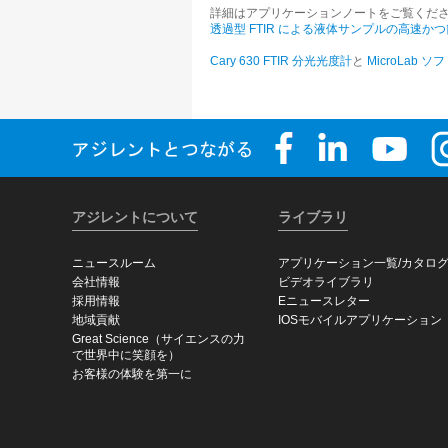
詳細はアプリケーションノートをご覧くだ
透過型 FTIR による液体サンプルの高速
Cary 630 FTIR 分光光度計
と
MicroLab 
アジレントについて
ライブラリ
ニュースルーム
アプリケーション一覧/カタロ
会社情報
ビデオライブラリ
採用情報
Eニュースレター
地域貢献
IOSモバイルアプリケーション
Great Science（サイエンスの力
で世界中に笑顔を）
お客様の体験を第一に