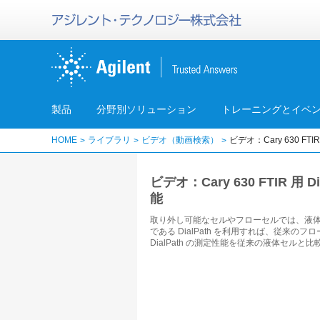
製品
分野別ソリューション
トレーニングとイベ
HOME
ライブラリ
ビデオ（動画検索）
ビデオ：Cary 630 
ビデオ：Cary 630 FTI
能
取り外し可能なセルやフローセルでは、液体サ
である DialPath を利用すれば、従
DialPath の測定性能を従来の液体セルと