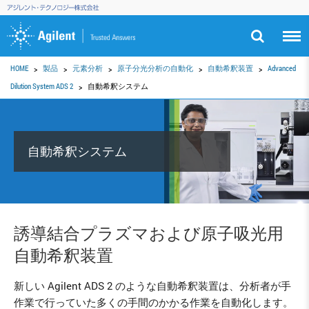
HOME
製品
元素分析
原子分光分析の自動化
自動希釈装置
Advanced
Dilution System ADS 2
自動希釈システム
自動希釈システム
誘導結合プラズマおよび原子吸光用
自動希釈装置
新しい Agilent ADS 2 のような自動希釈装置は、分析者が手
作業で行っていた多くの手間のかかる作業を自動化します。