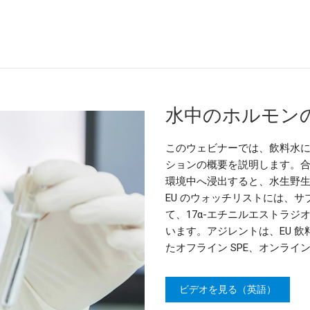
水中のホルモン
このウェビナーでは、飲料水
ションの概要を説明します。合成
環境中へ浸出すると、水生野
EU のウォッチリストには、サ
て、17α-エチニルエストラジ
います。アジレントは、EU 飲
たオフライン SPE、オンライ
ビデオを見る（英語）