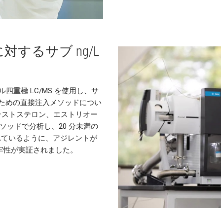
するサブ ng/L
プル四重極 LC/MS を使用し、サ
するための直接注入メソッドについ
テストステロン、エストリオー
ソッドで分析し、20 分未満の
れているように、アジレントが
堅牢性が実証されました。