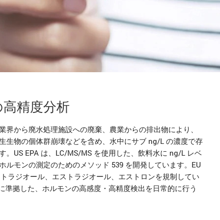
の高精度分析
業界から廃水処理施設への廃棄、農業からの排出物により、
生物の個体群崩壊などを含め、水中にサブ ng/L の濃度で存
EPA は、LC/MS/MS を使用した、飲料水に ng/L レベ
ルモンの測定のためのメソッド 539 を開発しています。EU
チニルエストラジオール、エストラジオール、エストロンを規制してい
規制基準に準拠した、ホルモンの高感度・高精度検出を日常的に行う