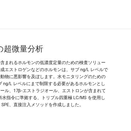
の超微量分析
に含まれるホルモンの低濃度定量のための検査ソリュー
エストロゲンなどのホルモンは、サブ ng/L レベルで
生動物に悪影響を及ぼします。水モニタリングのための
ブ ng/L レベルにまで制限する必要があるホルモンとし
オール、17β-エストラジオール、エストロンが含まれて
料水指令に準拠する、トリプル四重極 LC/MS を使用し
ン SPE、直接注入メソッドを作成しました。