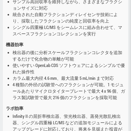
サンプル高回収率を維持しながら、さまざまなフラクシ
ョンサイズに対応
統合された自動フラクションディレイセンサ技術によ
り、採取したフラクションの純度と回収率を向上
シングル四重極 LC/MS をシームレスに組み合わせて、マ
スベースフラクションコレクションを実行
機器効率
検出器の後に分析スケールフラクションコレクタを追加
するだけで化合物の単離が可能
使いやすい OpenLab CDS ソフトウェアによるシンプルで優
れた操作性
カラム最大内径 4.6 mm、最大流量 5 mL/min まで対応
4 種類の外径の試験管へのフラクションが可能。1 モジュ
ールあたりマイクロタイタープレートで最大 4 x 96 個、ガ
ラス製試験管で最大 216 個のフラクションを採取可能
ラボ効率
Infinity II の屈折率検出器、蛍光検出器、蒸発光散乱検出
器、シングル四重極 LC/MS などの追加モジュールによる
アップグレードに対応しており、将来を見据えた投資が