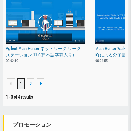
Agilent MassHunter ネットワーク ワーク
MassHunter Wal
ステーション 11.0(日本語字幕入り）
iQ による分子量確認
00:02:19
00:04:55
1
2
1
-
3
of 4 results
プロモーション