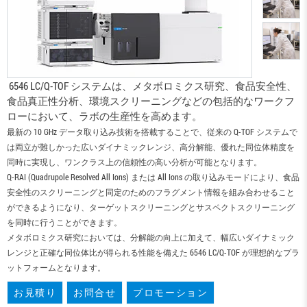
6546 LC/Q-TOF システムは、メタボロミクス研究、食品安全性、
食品真正性分析、環境スクリーニングなどの包括的なワークフ
ローにおいて、ラボの生産性を高めます。
最新の 10 GHz データ取り込み技術を搭載することで、従来の Q-TOF システムで
は両立が難しかった広いダイナミックレンジ、高分解能、優れた同位体精度を
同時に実現し、ワンクラス上の信頼性の高い分析が可能となります。
Q-RAI (Quadrupole Resolved All Ions) または All Ions の取り込みモードにより、食品
安全性のスクリーニングと同定のためのフラグメント情報を組み合わせること
ができるようになり、ターゲットスクリーニングとサスペクトスクリーニング
を同時に行うことができます。
メタボロミクス研究においては、分解能の向上に加えて、幅広いダイナミック
レンジと正確な同位体比が得られる性能を備えた 6546 LC/Q-TOF が理想的なプラ
ットフォームとなります。
お見積り
お問合せ
プロモーション