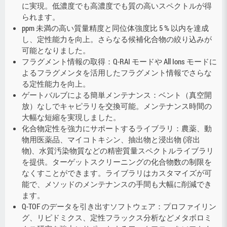
に実現。低濃度でも高濃度でも質の高いスペクトルが得
られます。
ppm 未満の高い質量精度と同位体強度比 5 % 以内を達成
し、定性能力を向上。さらなる候補化合物の絞り込みが
可能となりました。
フラグメント情報の取得：Q-RAI モードや All Ions モードに
よるフラグメンタを活用したフラグメント情報でさらな
る定性能力を向上。
ゲートバルブによる簡単メンテナンス：ベント（真空開
放）なしでキャピラリを交換可能。メンテナンス時間の
大幅な短縮を実現しました。
化合物定性を強力にサポートするライブラリ：農薬、動
物用医薬品、マイコトキシン、抽出物と浸出物 (溶出
物)、水質汚染物質などの精密質量スペクトルライブラリ
を提供。ターゲットスクリーニングの化合物数の制限を
なくすことができます。ライブラリはカスタマイズが可
能で、メソッドのメンテナンスの手間も大幅に削減でき
ます。
Q-TOF のデータを引き出すソフトウェア：プロファイリン
グ、リピドミクス、定性フラックス分析などメタボロミ