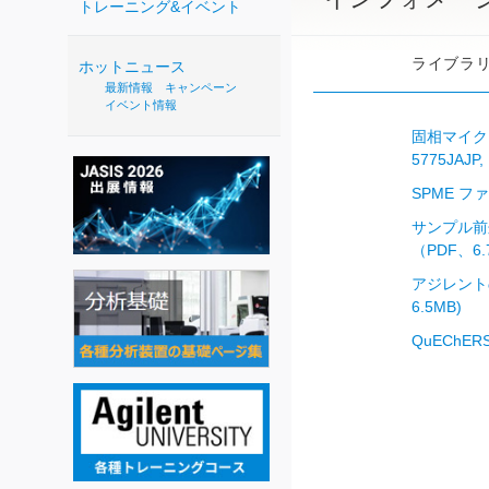
トレーニング&イベント
ライブラ
ホットニュース
最新情報
キャンペーン
イベント情報
固相マイクロ
5775JAJ
SPME 
サンプル前処
（PDF、6.
アジレント
6.5MB)
QuEChE