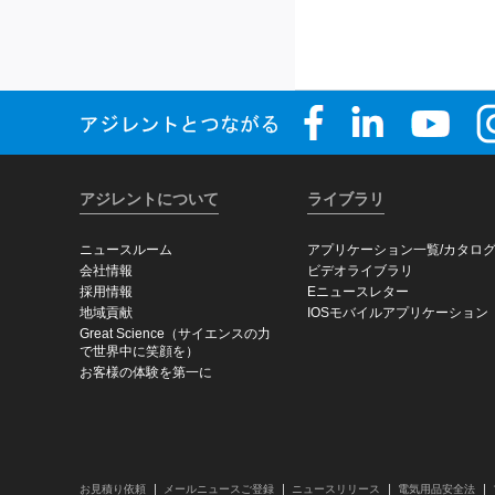
アジレントについて
ライブラリ
ニュースルーム
アプリケーション一覧/カタロ
会社情報
ビデオライブラリ
採用情報
Eニュースレター
地域貢献
IOSモバイルアプリケーション
Great Science（サイエンスの力
で世界中に笑顔を）
お客様の体験を第一に
お見積り依頼
メールニュースご登録
ニュースリリース
電気用品安全法