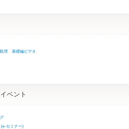
処理 基礎編ビデオ
&イベント
グ
(e-セミナー)