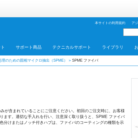
本サイトの利用規約
ア
ント
サポート商品
テクニカルサポート
ライブラリ
理のための固相マイクロ抽出（SPME）
SPME ファイバ
バのみが含まれていることにご注意ください。初回のご注文時に、お客様
ります。適切な手入れを行い、注意深く取り扱うと、SPME ファイバ
色分けまたはノッチ付きハブは、ファイバのコーティングの種類を示