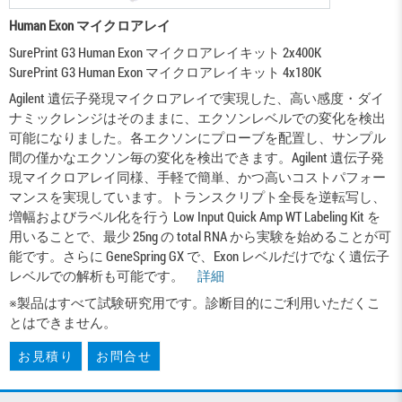
Human Exon マイクロアレイ
SurePrint G3 Human Exon マイクロアレイキット 2x400K
SurePrint G3 Human Exon マイクロアレイキット 4x180K
Agilent 遺伝子発現マイクロアレイで実現した、高い感度・ダイ
ナミックレンジはそのままに、エクソンレベルでの変化を検出
可能になりました。各エクソンにプローブを配置し、サンプル
間の僅かなエクソン毎の変化を検出できます。Agilent 遺伝子発
現マイクロアレイ同様、手軽で簡単、かつ高いコストパフォー
マンスを実現しています。トランスクリプト全長を逆転写し、
増幅およびラベル化を行う Low Input Quick Amp WT Labeling Kit を
用いることで、最少 25ng の total RNA から実験を始めることが可
能です。さらに GeneSpring GX で、Exon レベルだけでなく遺伝子
レベルでの解析も可能です。
詳細
※製品はすべて試験研究用です。診断目的にご利用いただくこ
とはできません。
お見積り
お問合せ