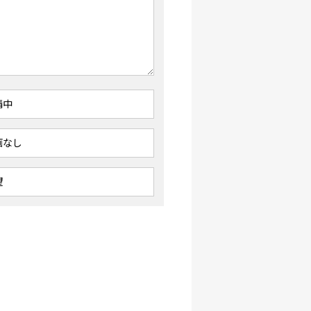
請中
画なし
望