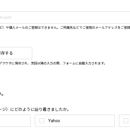
ahooなど）や個人メールのご登録はできません。ご所属先などでご使用のメールアドレスをご登
保存する
ブラウザに保存され、次回以降の入力の際、フォームに自動入力されます。
い。
ージ）にどのように辿り着きましたか。
Yahoo