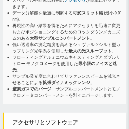
きます。
データ分解能を最適に制御する
可変スリット幅
(最小 0.01
nm)。
再現性の高い結果を得るためにアクセサリを迅速に変更
およびポジショニングするためのロックダウンメカニズ
ムのある
大型サンプルコンパートメント
。
低い透過率の測定精度を高めるシュヴァルツシルト型カ
ップリング光学系を使用した
最大の光スループット
。
フローティングアルミニウムキャスティングとダブルリ
トロー モノクロメータを使用した
最小限のノイズと迷
光
。
サンプル吸光度に合わせてリファレンスビームを減光さ
せることによる
拡張ダイナミックレンジ
。
窒素ガスでのパージ
– サンプルコンパートメントとモノ
クロメータコンパートメントを別々にパージします。
アクセサリとソフトウェア