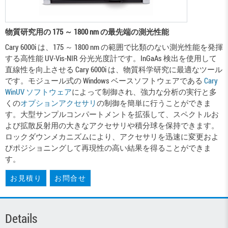
物質研究用の 175 ～ 1800 nm の最先端の測光性能
Cary 6000i は、175 ～ 1800 nm の範囲で比類のない測光性能を発揮
する高性能 UV-Vis-NIR 分光光度計です。InGaAs 検出を使用して
直線性を向上させる Cary 6000i は、物質科学研究に最適なツール
です。モジュール式の Windows ベースソフトウェアである
Cary
WinUV ソフトウェア
によって制御され、強力な分析の実行と多
くの
オプションアクセサリ
の制御を簡単に行うことができま
す。大型サンプルコンパートメントを拡張して、スペクトルお
よび拡散反射用の大きなアクセサリや積分球を保持できます。
ロックダウンメカニズムにより、アクセサリを迅速に変更およ
びポジショニングして再現性の高い結果を得ることができま
す。
お見積り
お問合せ
Details