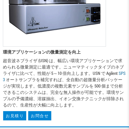
環境アプリケーションの微量測定を向上
超音波ネブライザ (USN) は、幅広い環境アプリケーションで求
められる微量測定に最適です。ニューマティックタイプのネブ
ライザに比べて、性能が 5～10 倍向上します。USN で Agilent
SPS
3
オートサンプラを補完すれば、全自動の超微量分析パッケー
ジが実現します。低濃度の複数元素サンプルを 500 個まで分析
できるこのシステムは、完全な無人操作が可能です。環境サン
プルの予備濃縮、溶媒抽出、イオン交換テクニックが排除され
るので、生産性が大幅に向上します。
お見積り
お問合せ