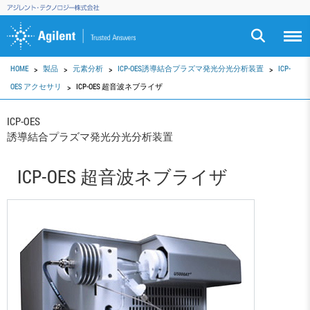
HOME
製品
元素分析
ICP-OES誘導結合プラズマ発光分光分析装置
ICP-
OES アクセサリ
ICP-OES 超音波ネブライザ
ICP-OES
誘導結合プラズマ発光分光分析装置
ICP-OES 超音波ネブライザ