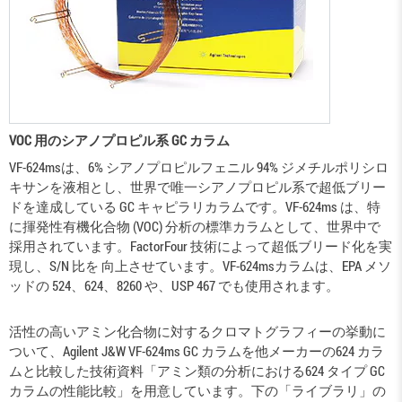
VOC 用のシアノプロピル系 GC カラム
VF-624msは、6% シアノプロピルフェニル 94% ジメチルポリシロ
キサンを液相とし、世界で唯一シアノプロピル系で超低ブリー
ドを達成している GC キャピラリカラムです。VF-624ms は、特
に揮発性有機化合物 (VOC) 分析の標準カラムとして、世界中で
採用されています。FactorFour 技術によって超低ブリード化を実
現し、S/N 比を 向上させています。VF-624msカラムは、EPA メソ
ッドの 524、624、8260 や、USP 467 でも使用されます。
活性の高いアミン化合物に対するクロマトグラフィーの挙動に
ついて、Agilent J&W VF-624ms GC カラムを他メーカーの624 カラ
ムと比較した技術資料「アミン類の分析における624 タイプ GC
カラムの性能比較」を用意しています。下の「ライブラリ」の