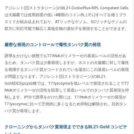
アジレント(旧ストラタジーン)のBL21-CodonPlus-RIPL Competent Cells
は大腸菌では使用頻度の低い4種類のコドン(R, I, P, L)すべてを補うプラ
スミドが組み込まれており、ATリッチなゲノム、GCリッチなゲノムの
双方に対応可能で幅広く真核生物の遺伝子を発現することができます。
厳密な発現のコントロールで毒性タンパク質の発現
誘導をかけない状態でもT7 RNAポリメラーゼの基底レベルの活性があ
るため、タンパク質は少量発現しますが、ホストの大腸菌に対して毒性
を発揮するタンパク質がコードされている場合にこの基底レベルの発現
が問題となります。アジレント(旧ストラタジーン)のBL21-
Gold(DE3)pLysS株では、T7 lysozymeを低レベルで発現されることでT7
RNAポリメラーゼの活性を阻害して基底レベルでのタンパク質発現を抑
制します。IPTGで誘導をかけた際には、T7 RNAポリメラーゼの発現が
T7 lysozymeに比べて圧倒的に多くなるため抑制は解除され、目的タン
パク質が発現します。
クローニングからタンパク質発現までできるBL21-Gold コンピテ