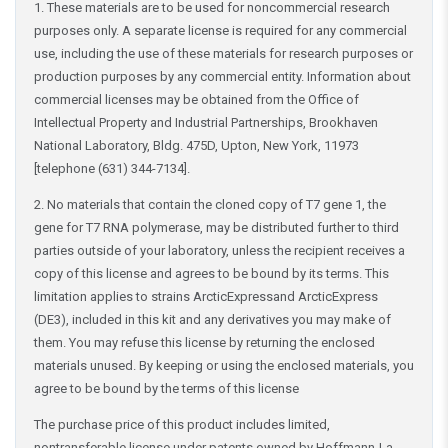
1. These materials are to be used for noncommercial research
purposes only. A separate license is required for any commercial
use, including the use of these materials for research purposes or
production purposes by any commercial entity. Information about
commercial licenses may be obtained from the Office of
Intellectual Property and Industrial Partnerships, Brookhaven
National Laboratory, Bldg. 475D, Upton, New York, 11973
[telephone (631) 344-7134].
2. No materials that contain the cloned copy of T7 gene 1, the
gene for T7 RNA polymerase, may be distributed further to third
parties outside of your laboratory, unless the recipient receives a
copy of this license and agrees to be bound by its terms. This
limitation applies to strains ArcticExpressand ArcticExpress
(DE3), included in this kit and any derivatives you may make of
them. You may refuse this license by returning the enclosed
materials unused. By keeping or using the enclosed materials, you
agree to be bound by the terms of this license
The purchase price of this product includes limited,
nontransferable license under patents owned by Hoffmann-La