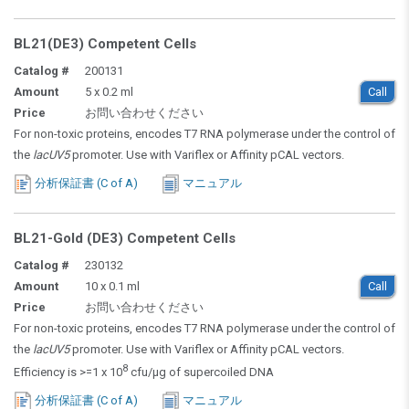
BL21(DE3) Competent Cells
Catalog #
200131
Amount
5 x 0.2 ml
Call
Price
お問い合わせください
For non-toxic proteins, encodes T7 RNA polymerase under the control of
the
lacUV5
promoter. Use with Variflex or Affinity pCAL vectors.
分析保証書 (C of A)
マニュアル
BL21-Gold (DE3) Competent Cells
Catalog #
230132
Amount
10 x 0.1 ml
Call
Price
お問い合わせください
For non-toxic proteins, encodes T7 RNA polymerase under the control of
the
lacUV5
promoter. Use with Variflex or Affinity pCAL vectors.
8
Efficiency is >=1 x 10
cfu/µg of supercoiled DNA
分析保証書 (C of A)
マニュアル