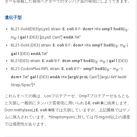
ターを搭載した発現ベクターでのタンパク質の発現にしようできます。
遺伝子型
BL21-Gold(DE3)pLysS strain:
E. coli
B F-
dcm+
Hte
ompT hsdS
(r
-
B
r
r
m
-)
gal
l
(DE3) [pLysS Cam
]
endA
Tet
B
BL21-Gold (DE3) strain:
E. coli
B F-
dcm+
Hte
ompT hsdS
(r
- m
-)
B
B
r
gal
l
(DE3)
endA
Tet
BL21(DE3) strain:
E. coli
B F-
dcm
ompT hsdS
(r
- m
-)
gal
l
(DE3)
B
B
BL21-CodonPlus-RIPL strain:
E. coli
B F–
ompT hsdS
(r
– m
–)
B
B
r
r
dcm+
Tet
gal
l
(DE3)
endA
Hte
[argU proL
Cam
] [argU ileY leuW
r
Strep/Spec
]*
これらすべての株は、Lonプロテアーゼ、OmpTプロテアーゼをもとも
と欠損し一般的にタンパク質発現に用いられる
E. coli B
に由来します。
Dcm methylaseは
E. coli B
株では欠損していますが、上記菌株ではゲノ
ムに挿入されています。*Streptomycinに対しては75 mg/ml以上の濃度
では感受性があります。