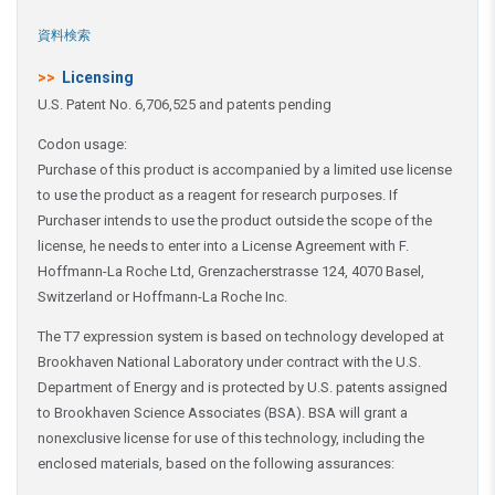
資料検索
>>
Licensing
U.S. Patent No. 6,706,525 and patents pending
Codon usage:
Purchase of this product is accompanied by a limited use license
to use the product as a reagent for research purposes. If
Purchaser intends to use the product outside the scope of the
license, he needs to enter into a License Agreement with F.
Hoffmann-La Roche Ltd, Grenzacherstrasse 124, 4070 Basel,
Switzerland or Hoffmann-La Roche Inc.
The T7 expression system is based on technology developed at
Brookhaven National Laboratory under contract with the U.S.
Department of Energy and is protected by U.S. patents assigned
to Brookhaven Science Associates (BSA). BSA will grant a
nonexclusive license for use of this technology, including the
enclosed materials, based on the following assurances: