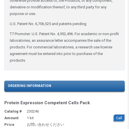
otherwise provide access to, the Products, or any component,
derivative or modification thereof, to any third party for any
purpose or use.
U.S. Patent No. 6,706,525 and patents pending
T7 Promoter: U.S. Patent No. 4,952,496. For academic or non-profit
laboratories, an assurance letter accompanies the sale of the
products. For commercial laboratories, a research use license
agreement must be entered into prior to purchase of the
products.
ORDERING INFORMATION
Protein Expression Competent Cells Pack
Catalog #
230246
Amount
1 kit
Call
Price
お問い合わせください