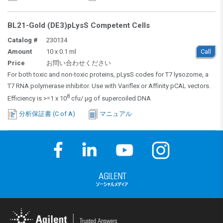
BL21-Gold (DE3)pLysS Competent Cells
Catalog #
230134
Amount
10 x 0.1 ml
Call
Price
お問い合わせください
For both toxic and non-toxic proteins, pLysS codes for T7 lysozome, a
T7 RNA polymerase inhibitor. Use with Variflex or Affinity pCAL vectors.
8
Efficiency is >=1 x 10
cfu/ µg of supercoiled DNA
分析保証書 (C of A)
マニュアル