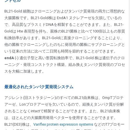
ントセル
BL21-Gold 細胞はクローニングおよびタンパク質発現の両方に理想的な
大腸菌株です。BL21-Gold株は EndA1 ヌクレアーゼを欠損しているの
で、高品質なプラスミドDNAを精製することができます。また、BL21-
Goldは Hte 表現型を持ち、親株のBL21菌株と比べて100倍以上もの形質
転換効率があります。BL21-Goldに直接クローニングすることにより、
他の菌株でクローニングしたのちに発現用の菌株にサブクローニングと
いう従来の方法に比べて二日間も時間を節約することができます。
endA
(-) 遺伝子型と高い形質転換効率で、BL21-Gold 株は遺伝子のクロ
ーニング・発現コンストラクト構築、組み換えタンパク質発現のプロセ
スを大幅に加速します。
最適化されたタンパク質発現システム
アジレント(旧ストラタジーン)のすべてのBL21由来株は、OmpTプロテ
アーゼ、Lonプロテアーゼを欠いているので、組換えタンパク質が分解
されることなくintactで精製することができます。また、BL21由来株
は、ほとんどの大腸菌用発現ベクターを使用することができます。
BL21(DE3)株は、
Variflex protein expression systems
などのT7プロモー