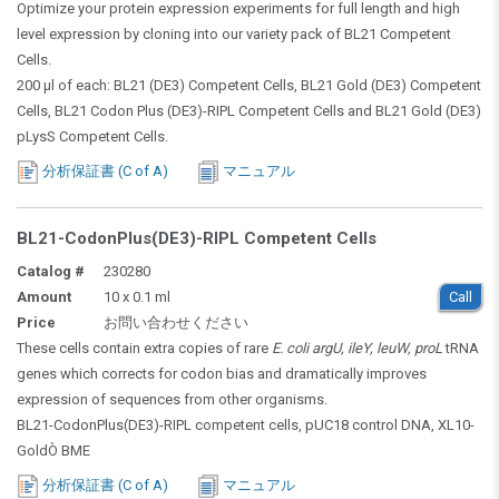
Optimize your protein expression experiments for full length and high
level expression by cloning into our variety pack of BL21 Competent
Cells.
200 µl of each: BL21 (DE3) Competent Cells, BL21 Gold (DE3) Competent
Cells, BL21 Codon Plus (DE3)-RIPL Competent Cells and BL21 Gold (DE3)
pLysS Competent Cells.
分析保証書 (C of A)
マニュアル
BL21-CodonPlus(DE3)-RIPL Competent Cells
Catalog #
230280
Amount
10 x 0.1 ml
Call
Price
お問い合わせください
These cells contain extra copies of rare
E. coli argU, ileY, leuW, proL
tRNA
genes which corrects for codon bias and dramatically improves
expression of sequences from other organisms.
BL21-CodonPlus(DE3)-RIPL competent cells, pUC18 control DNA, XL10-
Gold
Ò
BME
分析保証書 (C of A)
マニュアル