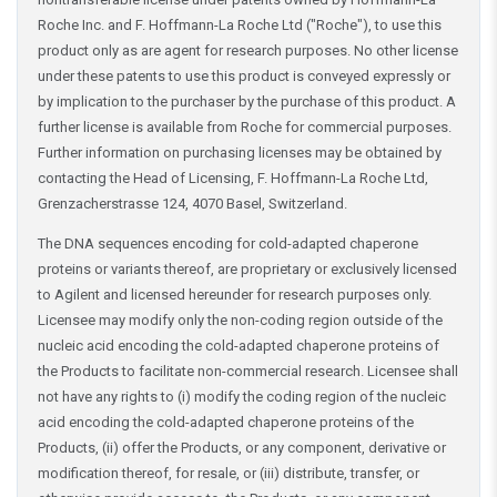
Roche Inc. and F. Hoffmann-La Roche Ltd ("Roche"), to use this
product only as are agent for research purposes. No other license
under these patents to use this product is conveyed expressly or
by implication to the purchaser by the purchase of this product. A
further license is available from Roche for commercial purposes.
Further information on purchasing licenses may be obtained by
contacting the Head of Licensing, F. Hoffmann-La Roche Ltd,
Grenzacherstrasse 124, 4070 Basel, Switzerland.
The DNA sequences encoding for cold-adapted chaperone
proteins or variants thereof, are proprietary or exclusively licensed
to Agilent and licensed hereunder for research purposes only.
Licensee may modify only the non-coding region outside of the
nucleic acid encoding the cold-adapted chaperone proteins of
the Products to facilitate non-commercial research. Licensee shall
not have any rights to (i) modify the coding region of the nucleic
acid encoding the cold-adapted chaperone proteins of the
Products, (ii) offer the Products, or any component, derivative or
modification thereof, for resale, or (iii) distribute, transfer, or