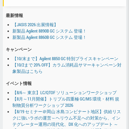
最新情報
【JASIS 2026 出展情報】
新製品 Agilent 8890B GC システム 登場！
新製品 Agilent 8860B GC システム 登場！
キャンペーン
【10/末まで】Agilent 8850 GC 特別プライスキャンペーン
【10/2まで 20% OFF】カラム消耗品サマーキャンペーン対
象製品はこちら
イベント情報
【8/6～ 東京】LC/QTOF ソリューションワークショップ
【8月～11月開催】トリプル四重極 GC/MS 環境・材料 規
制物質分析ワークショップ 2026
【8/19 セミナー＠岡山 水島コンビナート地区】供給リス
クに強いラボの運営～ヘリウム不足への対策から、イン
テグレーター運用の現代化、DX 化へのアップデート ～