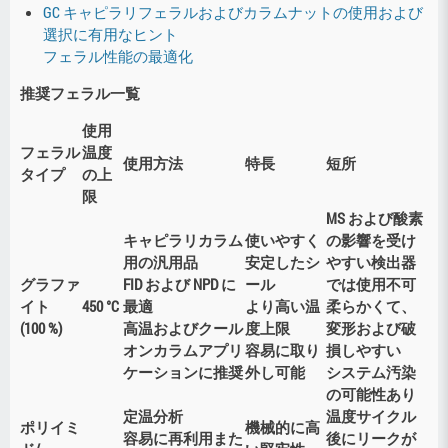
GC キャピラリフェラルおよびカラムナットの使用および
選択に有用なヒント
フェラル性能の最適化
推奨フェラル一覧
使用
フェラル
温度
使用方法
特長
短所
タイプ
の上
限
MS および酸素
キャピラリカラム
使いやすく
の影響を受け
用の汎用品
安定したシ
やすい検出器
グラファ
FID および NPD に
ール
では使用不可
イト
450 °C
最適
より高い温
柔らかくて、
(100 %)
高温およびクール
度上限
変形および破
オンカラムアプリ
容易に取り
損しやすい
ケーションに推奨
外し可能
システム汚染
の可能性あり
定温分析
温度サイクル
ポリイミ
機械的に高
容易に再利用また
後にリークが