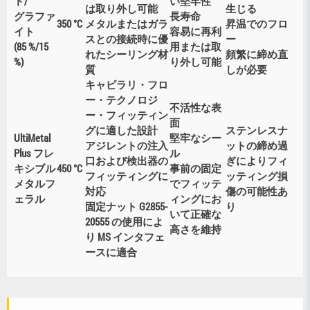
ド/
い堅牢性
は取り外し可能
生じる
グラファ
長寿命
350 °C
メタルまたはガラ
昇温でのフロ
イト
容易に再利
スとの接続時に優
ー
(85 %/15
用または取
れたシーリング材
頻繁に締め直
%)
り外し可能
質
しが必要
キャピラリ・フロ
ー・テクノロジ
不活性な表
ー・フィッティン
面
グに適した設計
ステンレスナ
UltiMetal
堅牢なシー
アジレントの注入
ットの締め過
Plus フレ
ル
口および検出器の
ぎによりフィ
キシブル
450 °C
事前の固定
フィッティングに
ッティング損
メタルフ
でフィッテ
対応
傷の可能性あ
ェラル
ィングにお
固定ナット G2855-
り
いて正確な
20555 の使用によ
高さを維持
り MS インタフェ
ースに適合