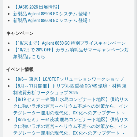
【JASIS 2026 出展情報】
新製品 Agilent 8890B GC システム 登場！
新製品 Agilent 8860B GC システム 登場！
キャンペーン
【10/末まで】Agilent 8850 GC 特別プライスキャンペーン
【10/2まで 20% OFF】カラム消耗品サマーキャンペーン対
象製品はこちら
イベント情報
【8/6～ 東京】LC/QTOF ソリューションワークショップ
【8月～11月開催】トリプル四重極 GC/MS 環境・材料 規
制物質分析ワークショップ 2026
【8/19 セミナー＠岡山 水島コンビナート地区】供給リス
クに強いラボの運営～ヘリウム不足への対策から、イン
テグレーター運用の現代化、DX 化へのアップデート ～
【8/26 セミナー＠茨城 鹿島コンビナート地区】供給リス
クに強いラボの運営～ヘリウム不足への対策から、イン
テグレーター運用の現代化、DX 化へのアップデート ～