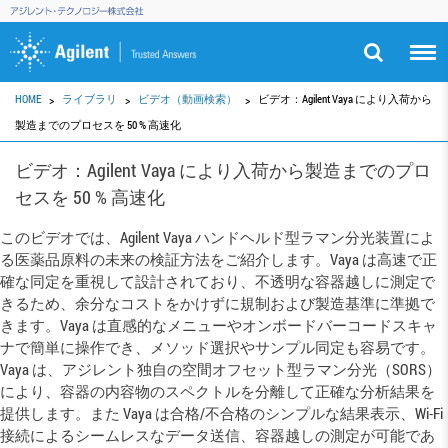
HOME
ライブラリ
ビデオ（動画検索）
ビデオ：Agilent Vaya により入荷から
製造までのプロセスを 50 % 高速化
ビデオ：Agilent Vaya により入荷から製造までのプロ
セスを 50 % 高速化
このビデオでは、Agilent Vaya ハンドヘルド型ラマン分光装置によ
る医薬品原料の未来の検証方法をご紹介します。Vaya は高速で正
確な同定を重視して設計されており、不透明な容器越しに測定で
きるため、余分なコストをかけずに規制および製造基準に準拠で
きます。Vaya は直感的なメニューやオンボードバーコードスキャ
ナで簡単に操作でき、メソッド選択やサンプル同定も容易です。
Vaya は、アジレント独自の空間オフセット型ラマン分光（SORS）
により、容器の内容物のスペクトルを分離して正確な分析結果を
提供します。また Vaya は合格/不合格のシンプルな結果表示、Wi-Fi
接続によるシームレスなデータ送信、容器越しの測定が可能であ