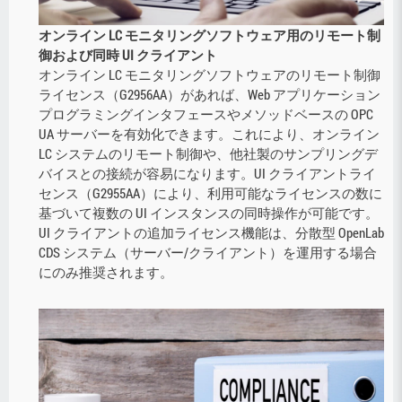
オンライン LC モニタリングソフトウェア用のリモート制
御および同時 UI クライアント
オンライン LC モニタリングソフトウェアのリモート制御
ライセンス（G2956AA）があれば、Web アプリケーション
プログラミングインタフェースやメソッドベースの OPC
UA サーバーを有効化できます。これにより、オンライン
LC システムのリモート制御や、他社製のサンプリングデ
バイスとの接続が容易になります。UI クライアントライ
センス（G2955AA）により、利用可能なライセンスの数に
基づいて複数の UI インスタンスの同時操作が可能です。
UI クライアントの追加ライセンス機能は、分散型 OpenLab
CDS システム（サーバー/クライアント）を運用する場合
にのみ推奨されます。