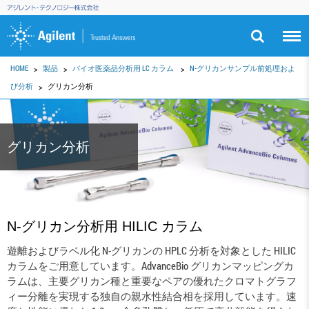
HOME
製品
バイオ医薬品分析用 LC カラム
N-グリカンサンプル前処理およ
び分析
グリカン分析
グリカン分析
N-グリカン分析用 HILIC カラム
遊離およびラベル化 N-グリカンの HPLC 分析を対象とした HILIC
カラムをご用意しています。AdvanceBio グリカンマッピングカ
ラムは、主要グリカン種と重要なペアの優れたクロマトグラフ
ィー分離を実現する独自の親水性結合相を採用しています。速