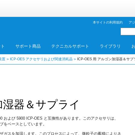
本サイトの利用規約
ア
ント
サポート商品
テクニカルサポート
ライブラリ
装置
ICP-OES アクセサリおよび関連消耗品
ICP-OES 用 アルゴン加湿器＆サプ
ゴン加湿器＆サプライ
5800 および 5900 ICP-OES と互換性があります。このアクセサリは、
ブをベースとしています。
ザガスを加湿します。このプロセスによって、微粒子の蓄積によりネ