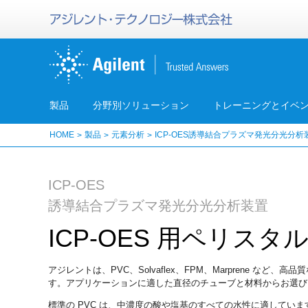
製品
分野別ソリューション
トレーニングとイベ
HOME
製品
元素分析
ICP-OES誘導結合プラズマ発光分光分析
ICP-OES
誘導結合プラズマ発光分光分析装置
ICP-OES 用ペリ
アジレントは、PVC、Solvaflex、FPM、Marprene など
す。アプリケーションに適した直径のチューブと材料からお選び
標準の PVC は、中濃度の酸や塩基のすべての水性に適しています。