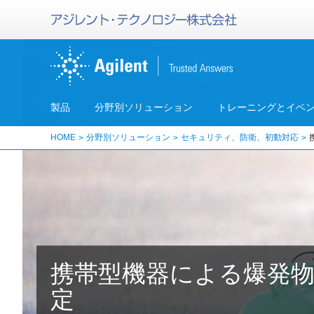
製品
分野別ソリューション
トレーニングとイベ
HOME
分野別ソリューション
セキュリティ、防衛、初動対応
携帯型機器による爆発
定