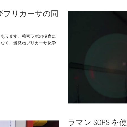
びプリカーサの同
もあります。秘密ラボの捜査に
となく、爆発物プリカーサ化学
。
ラマン SORS