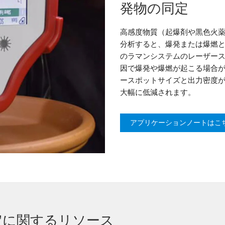
発物の同定
高感度物質（起爆剤や黒色火
分析すると、爆発または爆燃
のラマンシステムのレーザー
因で爆発や爆燃が起こる場合があ
ースポットサイズと出力密度
大幅に低減されます。
アプリケーションノートはこ
定に関するリソース