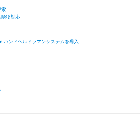
捜索
危険物対応
olve ハンドヘルドラマンシステムを導入
析