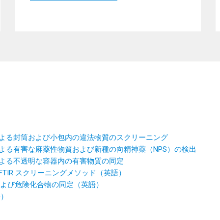
solve による封筒および小包内の違法物質のスクリーニング
solve による有害な麻薬性物質および新種の向精神薬（NPS）の検出
olve による不透明な容器内の有害物質の同定
TIR スクリーニングメソッド（英語）
違法薬物および危険化合物の同定（英語）
語）