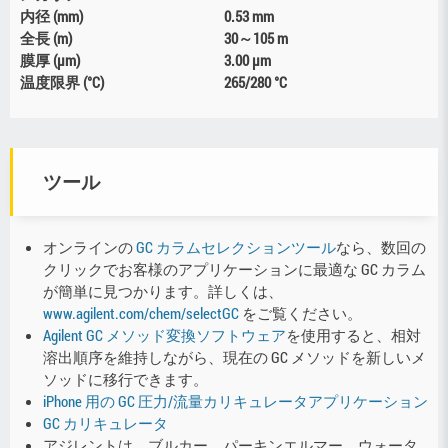
内径 (mm)
0.53 mm
全長 (m)
30～105 m
膜厚 (µm)
3.00 µm
温度限界 (°C)
265/280 °C
ツール
オンラインの
GC カラムセレクションツール
なら、数回の
クリックでお客様のアプリケーションに最適な GC カラム
が簡単に見つかります。詳しくは、
www.agilent.com/chem/selectGC
をご覧ください。
Agilent GC メソッド変換ソフトウェア
を使用すると、相対
溶出順序を維持しながら、現在の GC メソッドを新しいメ
ソッドに移行できます。
iPhone 用の GC 圧力/流量カリキュレータアプリケーション
GC カリキュレータ
アジレントは、ブルカー、パーキンエルマー、ウォータ