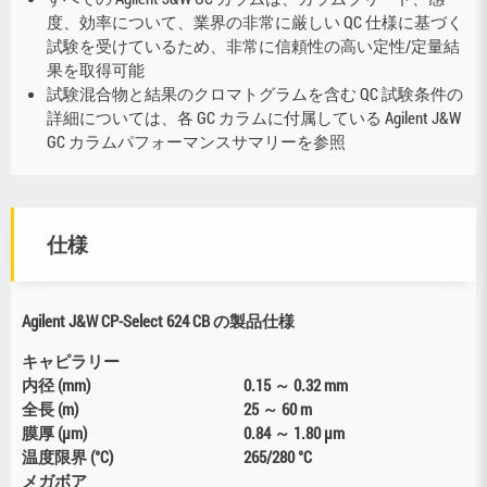
度、効率について、業界の非常に厳しい QC 仕様に基づく
試験を受けているため、非常に信頼性の高い定性/定量結
果を取得可能
試験混合物と結果のクロマトグラムを含む QC 試験条件の
詳細については、各 GC カラムに付属している Agilent J&W
GC カラムパフォーマンスサマリーを参照
仕様
Agilent J&W CP-Select 624 CB の製品仕様
キャピラリー
内径 (mm)
0.15 ～ 0.32 mm
全長 (m)
25 ～ 60 m
膜厚 (µm)
0.84 ～ 1.80 µm
温度限界 (°C)
265/280 °C
メガボア