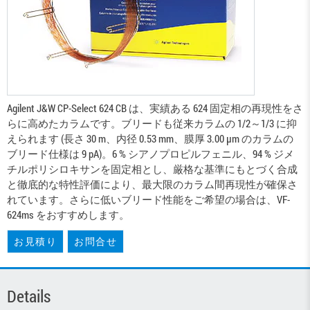
Agilent J&W CP-Select 624 CB は、実績ある 624 固定相の再現性をさ
らに高めたカラムです。ブリードも従来カラムの 1/2～1/3 に抑
えられます (長さ 30 m、内径 0.53 mm、膜厚 3.00 µm のカラムの
ブリード仕様は 9 pA)。6 % シアノプロピルフェニル、94 % ジメ
チルポリシロキサンを固定相とし、厳格な基準にもとづく合成
と徹底的な特性評価により、最大限のカラム間再現性が確保さ
れています。さらに低いブリード性能をご希望の場合は、VF-
624ms をおすすめします。
お見積り
お問合せ
Details