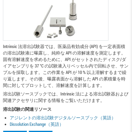
Intrinsic 法溶出試験器では、医薬品有効成分 (API) を一定表面積
の溶出試験液に曝露し、純粋な API の溶解速度を測定します。
固有溶解速度を求めるために、API がセットされたディスク/ダ
イアセンブリを 37 °C の試験液入りベッセル内で回転させ、サン
プルを採取します。この作業を API が 10 % 以上溶解するまで繰
り返します。その後、曝露表面から溶解した API の累積量を時
間に対してプロットして、溶解速度を計算します。
溶出試験ソースブックでは、Intrinsic 法による溶出試験器および
関連アクセサリに関する情報をご覧いただけます。
溶出試験の関連リソース
アジレントの溶出試験デジタルソースブック（英語）
Dissolution Exchange（英語）