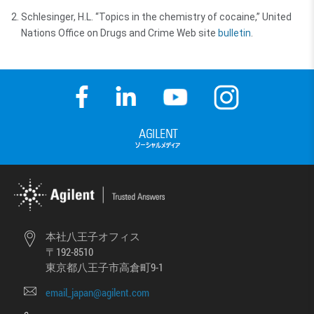
Schlesinger, H.L. “Topics in the chemistry of cocaine,” United
Nations Office on Drugs and Crime Web site
bulletin
.
本社八王子オフィス
〒192-8510
東京都八王子市高倉町9-1
email_japan@agilent.com