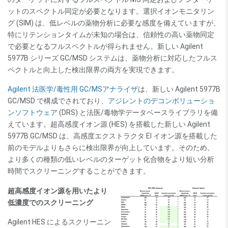
ットのスペクトル同定が必要となります。選択イオンモニタリン
グ (SIM) は、低レベルの薬物分析に必要な感度を備えていますが、
特にリテンションタイムが未知の場合は、信頼性の高い薬物同定
で必要となるフルスペクトルが得られません。新しい Agilent
5977B シリーズ GC/MSD システムは、薬物分析に対応したフルス
ペクトルと向上した検出限界の両方を実現できます。
Agilent 法医学/毒性用 GC/MSアナライザ
は、新しい Agilent 5977B
GC/MSD で構成でされており、
アジレントのデコンボリューショ
ンソフトウェア
(DRS) と法医/毒物学データベースライブラリを備
えています。超高感度イオン源 (HES) を搭載した新しい Agilent
5977B GC/MSD は、高感度エクストラクタ EI イオン源を搭載した
前のモデルよりもさらに検出限界が向上しています。そのため、
より多くの種類の低いレベルのターゲット化合物をより短い分析
時間でスクリーニングすることができます。
超高感度イオン源を用いたより
低濃度でのスクリーニング
Agilent HES によるスクリーニン