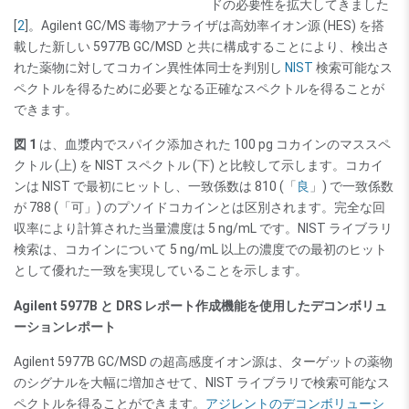
ドの必要性を拡大してきました
[
2
]。Agilent GC/MS 毒物アナライザは高効率イオン源 (HES) を搭
載した新しい 5977B GC/MSD と共に構成することにより、検出さ
れた薬物に対してコカイン異性体同士を判別し
NIST
検索可能なス
ペクトルを得るために必要となる正確なスペクトルを得ることが
できます。
図 1
は、血漿内でスパイク添加された 100 pg コカインのマススペ
クトル (上) を NIST スペクトル (下) と比較して示します。コカイ
ンは NIST で最初にヒットし、一致係数は 810 (「
良
」) で一致係数
が 788 (「可」) のプソイドコカインとは区別されます。完全な回
収率により計算された当量濃度は 5 ng/mL です。NIST ライブラリ
検索は、コカインについて 5 ng/mL 以上の濃度での最初のヒット
として優れた一致を実現していることを示します。
Agilent 5977B と DRS レポート作成機能を使用したデコンボリュ
ーションレポート
Agilent 5977B GC/MSD の超高感度イオン源は、ターゲットの薬物
のシグナルを大幅に増加させて、NIST ライブラリで検索可能なス
ペクトルを得ることができます。
アジレントのデコンボリューシ