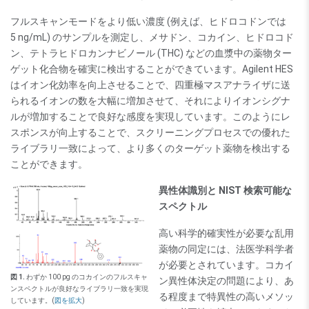
フルスキャンモードをより低い濃度 (例えば、ヒドロコドンでは
5 ng/mL) のサンプルを測定し、メサドン、コカイン、ヒドロコド
ン、テトラヒドロカンナビノール (THC) などの血漿中の薬物ター
ゲット化合物を確実に検出することができています。Agilent HES
はイオン化効率を向上させることで、四重極マスアナライザに送
られるイオンの数を大幅に増加させて、それによりイオンシグナ
ルが増加することで良好な感度を実現しています。このようにレ
スポンスが向上することで、スクリーニングプロセスでの優れた
ライブラリ一致によって、より多くのターゲット薬物を検出する
ことができます。
異性体識別と NIST 検索可能な
スペクトル
高い科学的確実性が必要な乱用
薬物の同定には、法医学科学者
が必要とされています。コカイ
図 1.
わずか 100 pg のコカインのフルスキャ
ン異性体決定の問題により、あ
ンスペクトルが良好なライブラリ一致を実現
る程度まで特異性の高いメソッ
しています。(
図を拡大
)