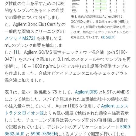
グ性能の向上を示すために代表
的なサンプルであるヒトの血漿
表 1.
緑色の強調表示は Agilent 5977B
での薬物について分析しまし
GC/MSD の新しい高効率イオン源 (HES) を
た。Agilent Bond Elut Certify の
用いてより低濃度で検出された薬物を示して
一般的な薬物スクリーニングの
います。検出はライブラリスペクトルとの一
致を基にしています。(
図を拡大
)
メソッド M2721
を使用して 2
mL のブランク血漿を抽出しま
した [
1
]。 Agilent GC/MS 毒性チェックアウト混合液（p/n 5190-
0471）をスパイク添加した 0.1 mL のメタノール中でサンプルを再
溶解し、10 ～ 1000 ng/mL (バイアル中) の非誘導化標準サンプル
を作成しました。合成オピオイドフェンタニルをチェックアウト
混合液に加えました。
表 1
は、最小一致係数を 75 として、
Agilent DRS
とNISTのAMDIS
によって検出した、スパイク添加された血漿抽出物中の薬物の最
小注入量を示しています。Agilent HES を使用して
Agilent エクス
トラクタ EI イオン源
よりも低い濃度で検出された薬物を強調表示
しました。チューニング条件は表のヘッダ部分の項目欄に括弧付
で記載されています。アジレントのアプリケーションノート
5989-
8582JAJP
と
5990-7596EN
によるメソッドで測定を行いました。