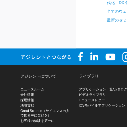
代化、DX
全てのウェ
最新のセミ
アジレントについて
ライブラリ
ニュースルーム
アプリケーション一覧/カタロ
会社情報
ビデオライブラリ
採用情報
Eニュースレター
地域貢献
IOSモバイルアプリケーション
Great Science（サイエンスの力
で世界中に笑顔を）
お客様の体験を第一に