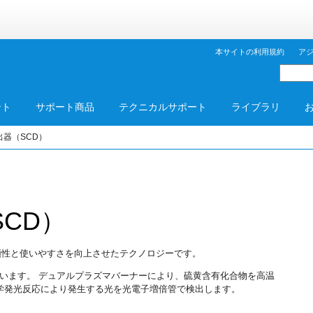
本サイトの利用規約
ア
ント
サポート商品
テクニカルサポート
ライブラリ
器（SCD）
SCD）
せ、信頼性と使いやすさを向上させたテクノロジーです。
います。 デュアルプラズマバーナーにより、硫黄含有化合物を高温
化学発光反応により発生する光を光電子増倍管で検出します。