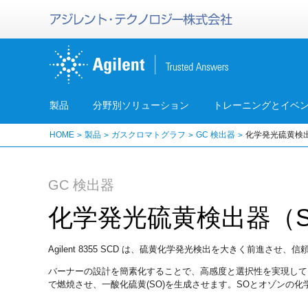
製品
分野別ソリューション
トレーニングとイベ
HOME
製品
ガスクロマトグラフ
GC 検出器
化学発光硫黄検出
GC 検出器
化学発光硫黄検出器（
Agilent 8355 SCD は、硫黄化学発光検出を大きく前進さ
バーナーの設計を簡素化することで、高感度と選択性を実現して
で燃焼させ、一酸化硫黄(SO)を生成させます。SOとオゾンの