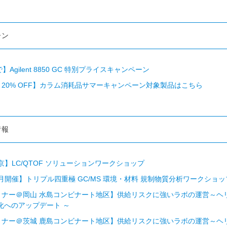
ーン
で】Agilent 8850 GC 特別プライスキャンペーン
まで 20% OFF】カラム消耗品サマーキャンペーン対象製品はこちら
情報
東京】LC/QTOF ソリューションワークショップ
月開催】トリプル四重極 GC/MS 環境・材料 規制物質分析ワークショップ 
 セミナー＠岡山 水島コンビナート地区】供給リスクに強いラボの運営～
 化へのアップデート ～
 セミナー＠茨城 鹿島コンビナート地区】供給リスクに強いラボの運営～