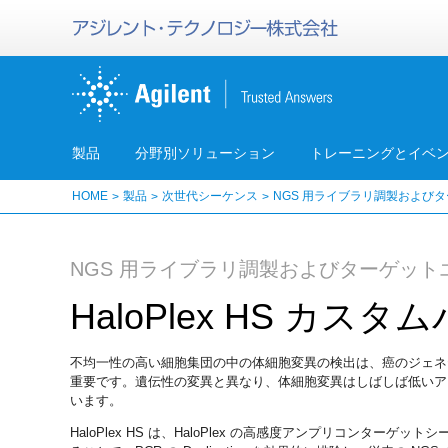
製品
分野別ソリューション
トレーニングとイベ
HOME
製品
次世代シーケンス
NGS 用ライブラリ調製および
NGS 用ライブラリ調製およびターゲッ
HaloPlex HS カス
不均一性の高い細胞集団の中の体細胞変異の検出は、癌のジェネ
重要です。遺伝性の変異と異なり、体細胞変異はしばしば低いア
います。
HaloPlex HS は、HaloPlex の高感度アンプリコンター