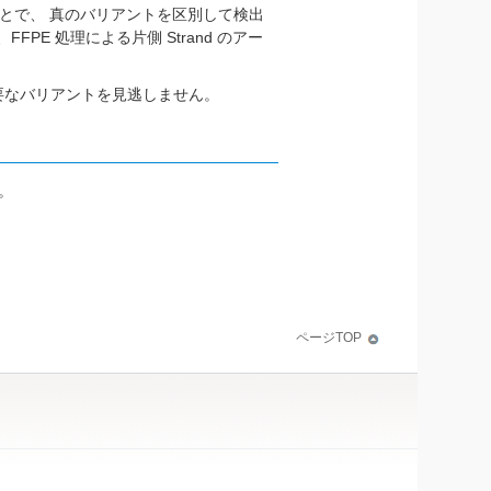
作ることで、 真のバリアントを区別して検出
FPE 処理による片側 Strand のアー
要なバリアントを見逃しません。
製。
ページTOP