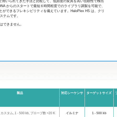
の NGS で用いられてきた手法と比較して、低頻度の変異を高い信頼性で検出
g の gDNA からのスタートで最短６時間程度でのライブラリ調製を可能で、
ができるフレキシビリティを備えています。HaloPlex HS は、クリ
ステムです。
はできません。
製品
対応シーケンサ
ターゲットサイズ
S カスタム, 1 - 500 kb, プローブ数 <20 K
イルミナ
1 - 500 kb