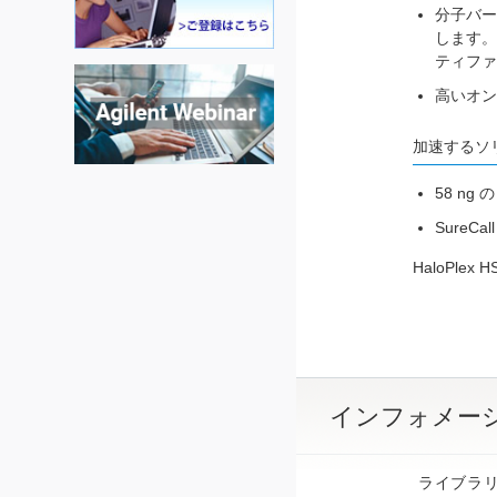
分子バー
します。ま
ティファ
高いオン
加速するソ
58 n
Sure
HaloPle
インフォメー
ライブラ