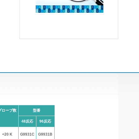
プローブ数
型番
48反応
96反応
<20 K
G9931C
G9931B