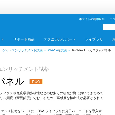
本サイトの利用規約
ア
ント
サポート商品
テクニカルサポート
ライブラリ
ターゲットエンリッチメント試薬
DNA-Seq 試薬
HaloPlex HS カスタムパネル
トエンリッチメント試薬
タムパネル
RUO
ティクスや免疫学的多様性などの数多くの研究分野においてきわめて
リル頻度（変異頻度）でおこるため、高感度な検出法が必要とされて
ゲットシーケンス技術をベースに、DNA ライブラリに分子バーコードを導入す