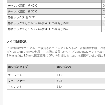
チャンバ温度 @ 40℃
6
チャンバ温度 @ 35℃
6
静音ボックス @ 35℃
6
静音ボックスとチャンバ温度 40℃ の場合との差
-
静音ボックスとチャンバ温度 35℃ の場合との差
-
ノイズ性能試験
「環境試験マニュアル」で規定されているアジレントの「音響試験手順」に従い
ずか 38.1 dB の静かな部屋で、三脚に設置したタイプ 2250 B&K ハ
1.0 m または 1.5 m の固定距離で SPL を計測しました。場所固有の減少幅は 3.
ポンプのタイプ
ポンプのみ
エドワーズ
61.0
ファイファー
59.6
アジレント
58.4