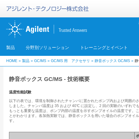
製品
分野別ソリューション
トレーニングとイベント
HOME
製品
GC/MS
GC/MS 用 アクセサリ
静音ボックス GC/MS
静
静音ボックス GC/MS - 技術概要
温度性能試験
以下の表では、環境を制御されたチャンバに置かれたポンプ内および周囲の
しました。チャンバ温度は 35 および 40℃ に設定し、2 回の実験のいずれ
もっとも重要な温度は、ポンプ内部の温度を示すポンプオイルの温度です。
とがわかります。各加熱実験では、静音ボックスを用いた場合のポンプオイルの
す。