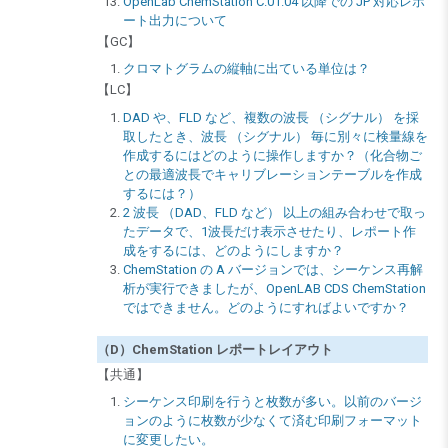
OpenLab ChemStation C.01.04 以降での JP 対応レポ
ート出力について
【GC】
クロマトグラムの縦軸に出ている単位は？
【LC】
DAD や、FLD など、複数の波長 （シグナル） を採
取したとき、波長 （シグナル） 毎に別々に検量線を
作成するにはどのように操作しますか？（化合物ご
との最適波長でキャリブレーションテーブルを作成
するには？）
2 波長 （DAD、FLD など） 以上の組み合わせで取っ
たデータで、1波長だけ表示させたり、レポート作
成をするには、どのようにしますか？
ChemStation の A バージョンでは、シーケンス再解
析が実行できましたが、OpenLAB CDS ChemStation
ではできません。どのようにすればよいですか？
（D）ChemStation レポートレイアウト
【共通】
シーケンス印刷を行うと枚数が多い。以前のバージ
ョンのように枚数が少なくて済む印刷フォーマット
に変更したい。