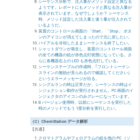
シーケンス分析で、注入量がメソッド設定と異なる
ようです。レポートにもメソッドと異なる注入量が
表示されています。なぜでしょうか？ シーケンス
時、メソッド設定した注入量と違う量が注入されて
いるようだ。
装置のコントロール画面の 「Start」 「Stop」 ボタ
ンのアイコンが消えてしまったので元に戻したい。
バイアルを冷却したままシーケンスを終了したい。
シャットダウンが発生し、装置のコントロール画面
の全ての機器の絵が赤色点灯状態になっている。さ
らに各機器右上の LED も赤色点灯している。
シーケンステーブルの作成時、｢フロントシーケン
スラインの無効が見られるので確認してください｣
というエラーメッセージが出る。
シングルランの時は正常だが、シーケンスの時はイ
ンジェクション動作が実行されません。PC 画面のイ
ンジェクタのアイコンのみグレーになっています。
B バージョン使用時、以前にシーケンスを実行した
時のメソッドでもう 1度分析を実行したい。
（C）ChemStation データ解析
【共通】
クロマトグラムやフェログラムの絵を他の PC （ソ