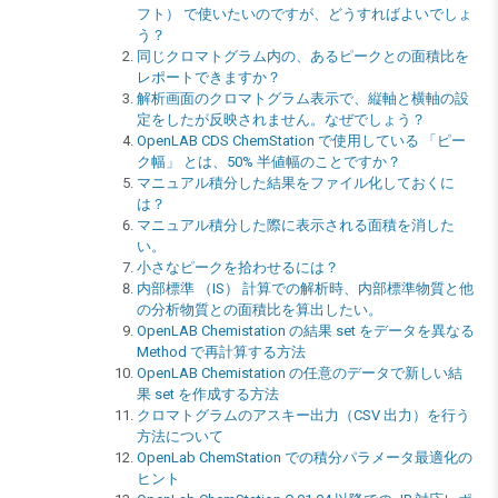
フト） で使いたいのですが、どうすればよいでしょ
う？
同じクロマトグラム内の、あるピークとの面積比を
レポートできますか？
解析画面のクロマトグラム表示で、縦軸と横軸の設
定をしたが反映されません。なぜでしょう？
OpenLAB CDS ChemStation で使用している 「ピー
ク幅」 とは、50% 半値幅のことですか？
マニュアル積分した結果をファイル化しておくに
は？
マニュアル積分した際に表示される面積を消した
い。
小さなピークを拾わせるには？
内部標準 （IS） 計算での解析時、内部標準物質と他
の分析物質との面積比を算出したい。
OpenLAB Chemistation の結果 set をデータを異なる
Method で再計算する方法
OpenLAB Chemistation の任意のデータで新しい結
果 set を作成する方法
クロマトグラムのアスキー出力（CSV 出力）を行う
方法について
OpenLab ChemStation での積分パラメータ最適化の
ヒント