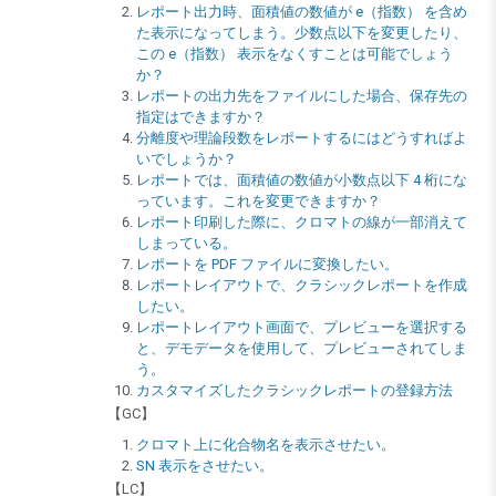
レポート出力時、面積値の数値が e（指数） を含め
た表示になってしまう。少数点以下を変更したり、
この e（指数） 表示をなくすことは可能でしょう
か？
レポートの出力先をファイルにした場合、保存先の
指定はできますか？
分離度や理論段数をレポートするにはどうすればよ
いでしょうか？
レポートでは、面積値の数値が小数点以下 4 桁にな
っています。これを変更できますか？
レポート印刷した際に、クロマトの線が一部消えて
しまっている。
レポートを PDF ファイルに変換したい。
レポートレイアウトで、クラシックレポートを作成
したい。
レポートレイアウト画面で、プレビューを選択する
と、デモデータを使用して、プレビューされてしま
う。
カスタマイズしたクラシックレポートの登録方法
【GC】
クロマト上に化合物名を表示させたい。
SN 表示をさせたい。
【LC】