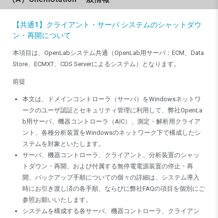
【共通1】クライアント・サーバ システムのシャットダウ
ン・再開について
本項目は、OpenLabシステム共通（OpenLab用サーバ：ECM、Data
Store、ECMXT、CDS Serverによるシステム）となります。
前提
本文は、ドメインコントローラ（サーバ）をWindowsネットワ
ークのユーザ認証とセキュリティ管理に利用して、弊社OpenLa
b用サーバ、機器コントローラ（AIC）、測定・解析用クライア
ント、各種分析装置をWindowsのネットワーク下で構成したシ
ステムを対象といたします。
サーバ、機器コントローラ、クライアント、分析装置のシャッ
トダウン・再開、および付属する無停電電源装置の停止・再
開、バックアップ手順についての個々の詳細は、システム導入
時にお引き渡し済の各手順、ならびに弊社FAQの項目を個別にご
参照お願いいたします。
システムを構成する各サーバ、機器コントローラ、クライアン