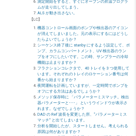
測定開始をすると、すぐにオーブンの昇温プログラ
ムが走り出してしまう。
ALS が動き出さない。
【LC】
機器コントロール画面のポンプや検出器のアイコン
が消えてしまいました。元の表示にするにはどうし
たらよいでしょうか？
シーケンス終了後に stanby にするよう設定して、ポ
ンプ、カラムコンパートメント、UV 検出器のラン
プをオフにしたいです。この時、サンプラーの冷却
機能は止まりますか？
フラクションコレクタで、40 トレイを 3 つ使用して
います。それぞれのトレイのロケーション番号は何
番から始まりますか？
夜間運転を計画していますが、一定時間でポンプを
オフにする方法はあるでしょうか？
メソッド保存時に 「パラメーターミスマッチ。検出
器パラメーターと･･･」 というウインドウが表示さ
れます。なぜでしょうか？
DAD の Ref 波長を変更した所、"パラメーターミス
マッチ" と出てしまいます。
分析を開始したが、スタートしません。考えられる
原因は何がありますか？