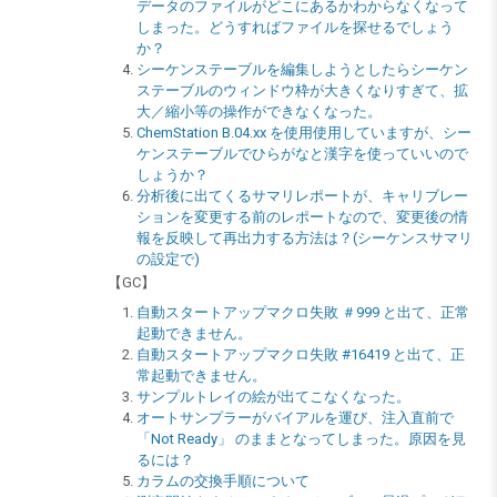
データのファイルがどこにあるかわからなくなって
しまった。どうすればファイルを探せるでしょう
か？
シーケンステーブルを編集しようとしたらシーケン
ステーブルのウィンドウ枠が大きくなりすぎて、拡
大／縮小等の操作ができなくなった。
ChemStation B.04.xx を使用使用していますが、シー
ケンステーブルでひらがなと漢字を使っていいので
しょうか？
分析後に出てくるサマリレポートが、キャリブレー
ションを変更する前のレポートなので、変更後の情
報を反映して再出力する方法は？(シーケンスサマリ
の設定で)
【GC】
自動スタートアップマクロ失敗 ＃999 と出て、正常
起動できません。
自動スタートアップマクロ失敗 #16419 と出て、正
常起動できません。
サンプルトレイの絵が出てこなくなった。
オートサンプラーがバイアルを運び、注入直前で
「Not Ready」 のままとなってしまった。原因を見
るには？
カラムの交換手順について