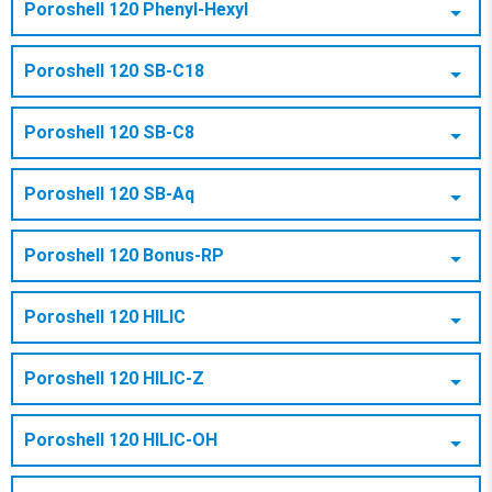
Poroshell 120 Phenyl-Hexyl
Poroshell 120 SB-C18
Poroshell 120 SB-C8
Poroshell 120 SB-Aq
Poroshell 120 Bonus-RP
Poroshell 120 HILIC
Poroshell 120 HILIC-Z
Poroshell 120 HILIC-OH