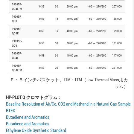
19091P-
0.32
30
20.00 µm
-60 ～ 270/290
267,000
QO4LTM
19095P-
0.53
15
40.00 µm
-60 ～ 270/290
88,000
QO3
19095P-
0.53
15
40.00 µm
-60 ～ 270/290
99,000
QO3E
19095P-
0.53
30
40.00 µm
-60 ～ 270/290
131,000
QO4
19095P-
0.53
30
40.00 µm
-60 ～ 270/290
147,000
QO4E
19095P-
0.53
30
40.00 µm
-60 ～ 270/290
281,000
QO4LTM
Ｅ：５インチバスケット、LTM：LTM（Low Thermal Mass用カ
ラム）
HP-PLOT Q クロマトグラム：
Baseline Resolution of Air/Co, CO2 and Methand in a Natural Gas Sample
BTEX
Butadiene and Aromatics
Butadiene and Aromatics
Ethylene Oxide Synthetic Standard