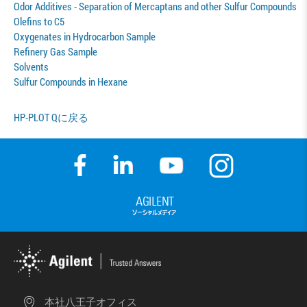
Odor Additives - Separation of Mercaptans and other Sulfur Compounds
Olefins to C5
Oxygenates in Hydrocarbon Sample
Refinery Gas Sample
Solvents
Sulfur Compounds in Hexane
HP-PLOT Qに戻る
本社八王子オフィス