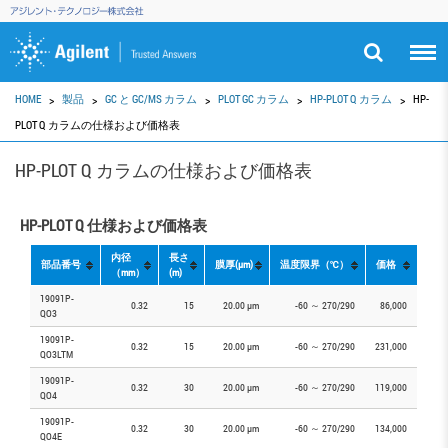
HOME
製品
GC と GC/MS カラム
PLOT GC カラム
HP-PLOT Q カラム
HP-
PLOT Q カラムの仕様および価格表
HP-PLOT Q カラムの仕様および価格表
HP-PLOT Q 仕様および価格表
内径
長さ
部品番号
膜厚(µm)
温度限界（℃）
価格
（mm）
(m)
19091P-
0.32
15
20.00 µm
-60 ～ 270/290
86,000
QO3
19091P-
0.32
15
20.00 µm
-60 ～ 270/290
231,000
QO3LTM
19091P-
0.32
30
20.00 µm
-60 ～ 270/290
119,000
QO4
19091P-
0.32
30
20.00 µm
-60 ～ 270/290
134,000
QO4E