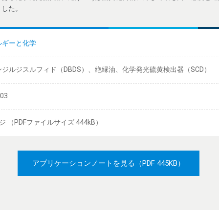
ました。
ルギーと化学
ンジルジスルフィド（DBDS）、絶縁油、化学発光硫黄検出器（SCD）
/03
ジ （PDFファイルサイズ 444kB）
アプリケーションノートを見る
（PDF 445KB）