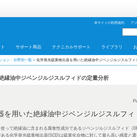
本サイトの利用規約
ア
ント
サポート商品
テクニカルサポート
ライブラリ
ション：分野別一覧
化学発光硫黄検出器を用いた絶縁油中ジベンジルジスルフィ
絶縁油中ジベンジルジスルフィドの定量分析
P
器を用いた絶縁油中ジベンジルジスルフィ
を使って絶縁油に含まれる腐食性成分であるジベンジルジスルフィド（D
ある化学発光硫黄検出器(SCD)は硫黄化合物に対して最も高い感度と