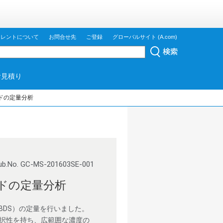
ジレントについて
お問合せ先
ご登録
グローバルサイト (A.com)
お見積り
ドの定量分析
ub.No. GC-MS-201603SE-001
ドの定量分析
BDS）の定量を行いました。
選択性を持ち、広範囲な濃度の