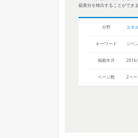
硫黄分を検出することができ
分野
エネ
キーワード
ジベ
掲載年月
2016
ページ数
2ペー