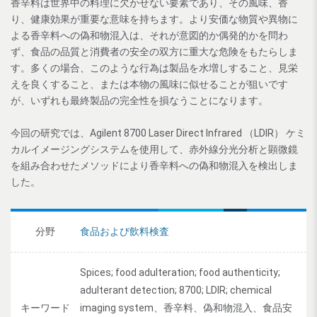
香辛料は世界中の料理に欠かせない要素であり、その風味、香
り、健康効果が重要な意味を持ちます。より安価な物質や異物に
よる香辛料への偽和物混入は、それが意図的か偶発的かを問わ
ず、食品の品質と消費者の安全の双方に重大な危険をもたらしま
す。多くの場合、このような行為は製品を水増しすること、見栄
えを良くすること、または本物の風味に似せることが狙いです
が、いずれも最終製品の完全性を損なうことになります。
今回の研究では、Agilent 8700 Laser Direct Infrared （LDIR） ケミ
カルイメージングシステムを使用して、赤外線分光分析と顕微鏡
を組み合わせたメソッドにより香辛料への偽和物混入を検出しま
した。
分野
食品および飲料検査
Spices; food adulteration; food authenticity;
adulterant detection; 8700; LDIR; chemical
キーワード
imaging system、香辛料、偽和物混入、食品安