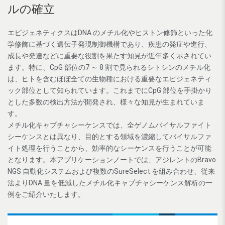
ルの確立
エピジェネティクスはDNA のメチル化やヒストン修飾といった化
学修飾に基づく遺伝子発現制御機構であり、疾患の発症や進行、
成長や発達などに重要な役割を果たす知見が近年多く示されてい
ます。特に、CpG 部位の7 ～ 8 割で見られるシトシンのメチル化
は、ヒトを含むほぼ全ての生物種における重要なエピジェネティ
ック部位として知られています。これまでにCpG 部位を手掛かり
とした多数の検出方法が開発され、様々な知見が生まれていま
す。
メチル化キャプチャシーケンスでは、全ゲノムバイサルファイト
シーケンスとは異なり、目的とする領域を濃縮してバイサルファ
イト処理を行うことから、効率的なシーケンスを行うことが可能
となります。本アプリケーションノートでは、アジレントのBravo
NGS 自動化システムおよび複数のSureSelect を組み合わせ、従来
法よりDNA 量を低減したメチル化キャプチャシーケンス解析の一
例をご紹介いたします。